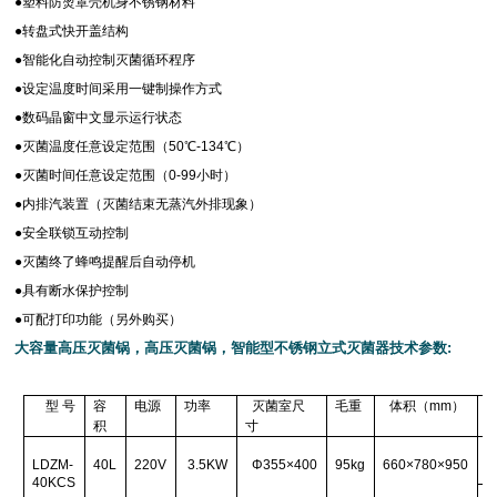
●塑料防烫罩壳机身不锈钢材料
●转盘式快开盖结构
●智能化自动控制灭菌循环程序
●设定温度时间采用一键制操作方式
●数码晶窗中文显示运行状态
●灭菌温度任意设定范围（50℃-134℃）
●灭菌时间任意设定范围（0-99小时）
●内排汽装置（灭菌结束无蒸汽外排现象）
●安全联锁互动控制
●灭菌终了蜂鸣提醒后自动停机
●具有断水保护控制
●可配打印功能（另外购买）
大容量高压灭菌锅，高压灭菌锅，智能型不锈钢立式灭菌器技术参数
:
型 号
容
电源
功率
灭菌室尺
毛重
体积（mm）
积
寸
LDZM-
40L
220V
3.5KW
Φ355×400
95kg
660
×780×950
40KCS