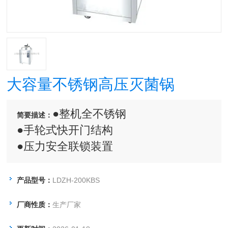
大容量不锈钢高压灭菌锅
●整机全不锈钢
简要描述：
●手轮式快开门结构
●压力安全联锁装置
●数码窗液晶显示工作状态
●指示灯显示工作状态
产品型号：
LDZH-200KBS
●时间任意设定（0-99小时）
厂商性质：
生产厂家
●温度任意设定（50℃-134℃）
●超压自泄0.145-0.208Mpa