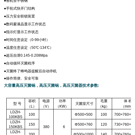
●
整机全不锈钢
●
手轮式快开门结构
●
压力安全联锁装置
●
数码窗液晶显示工作状态
●
指示灯显示工作状态
●
时间任意设定（
0-99
小时）
●
温度任意设定（50℃-134℃）
●
超压自泄
0.145-0.208Mpa
●
自动循环灭菌程序
●
灭菌终了蜂鸣器提醒后自动停机
●
操作简便、安全可靠
大容量高压灭菌锅，高压灭菌锅，高压灭菌器技术参数
:
容积
电源
功率
毛重
体 积
型 号
灭菌室尺寸
（L）
（V）
（KW）
（kg）
（mm）
LDZH-
100
Φ500×500
100
700
×760×1
100KBS
LDZH-
150
Φ500×760
120
730
×760×1
150KBS
380
6
LDZH-
200
Φ500×1000
140
700
×760×1