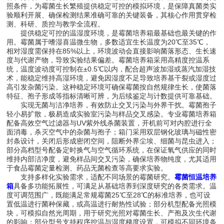
照条件，为霉菌生长繁殖提供稳定可控的模拟环境，是保障真菌类实
验顺利开展、确保检测结果准确可靠的关键装备，其核心作用贯穿检
测、科研、质控与教学全流程。
提供稳定可控的温湿度环境，是霉菌培养箱最基础也最关键的作
用。霉菌属于嗜湿喜温微生物，多数适宜生长温度为20℃至35℃，
相对湿度需保持在85%以上，环境波动会直接影响菌落形态、生长速
度与代谢产物，导致实验结果偏差。霉菌培养箱采用高精度控温系
统，温度波动度可控制在±0.5℃以内，配合超声波加湿或蒸汽加湿技
术，能稳定维持高湿环境，避免因湿度不足导致培养基干裂或湿度过
高引发杂菌污染。这种稳定环境可确保霉菌按自然规律生长，使菌落
特征、孢子形成等指标清晰可辨，为后续鉴定与计数提供可靠基础。
实现无菌与洁净培养，有效防止交叉污染与外界干扰。霉菌孢子
轻小易扩散，极易造成实验室污染与样品交叉感染。专业霉菌培养箱
配备高效空气过滤器与UV紫外线杀菌装置，开机前可对内腔进行全
面消毒，杀灭空气中的杂菌与孢子；箱门采用双层钢化玻璃与磁性密
封条设计，关闭后形成密闭空间，阻断外界尘埃、细菌与昆虫进入；
部分高档型号配备定时换气与空气循环系统，在保证氧气供应的同时
维持内部洁净度，避免样品间交叉污染，确保培养物纯度，尤其适用
于食品霉菌定量检测、药品无菌检查等高要求实验。
支持多样化实验需求，适配不同场景的霉菌研究。
霉菌恒温培养
箱
具备多功能拓展性，可满足从基础培养到深度研究的各类需求。温
度可调范围广，既能满足常规霉菌25℃至28℃的标准培养，也可设
置低温进行菌种保藏，或高温进行耐热性试验；部分机型配备光照模
块，可模拟自然光周期，用于研究光照对霉菌生长、产孢及次生代谢
的影响；部分型号支持程序控温与湿度梯度设置，可模拟不同环境条