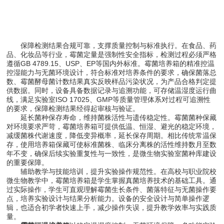
保障检测结果合规可靠，支撑质量控制与标准执行。在食品、药
品、化妆品等行业，霉菌定量是强制性安全指标，检测过程必须严格
遵循GB 4789.15、USP、EP等国内外标准。霉菌培养箱的精准控温
控湿能力与无菌环境设计，符合标准对培养条件的要求，确保菌落总
数、霉菌酵母菌计数结果真实反映样品污染状况，为产品合格判定提
供数据。同时，设备具备数据记录与追溯功能，可存储温湿度运行曲
线，满足实验室ISO 17025、GMP等质量管理体系对过程可追溯性
的要求，保障检测结果经得起审核与验证。
延长菌种保存寿命，维持菌株活性与遗传稳定性。霉菌菌种保藏
对环境要求严苛，霉菌培养箱可提供低温、恒湿、避光的稳定环境，
减缓菌株代谢速度，降低变异概率，延长保存周期。相比传统常温保
存，使用培养箱保藏可使标准菌株、临床分离株的活性维持数月至数
年不变，确保后续实验重复性与一致性，是微生物实验室菌种库建设
的重要保障。
辅助教学与技能培训，提升实验操作规范性。在高校与职业院校
微生物教学中，霉菌培养箱是学生掌握真菌培养技术的基础工具。通
过实际操作，学生可直观理解霉菌生长条件、菌落特征与无菌操作要
点，培养实验设计与结果分析能力。设备的安全设计与简单操作逻
辑，也适合初学者快速上手，减少操作失误，提升教学效率与实践质
量。