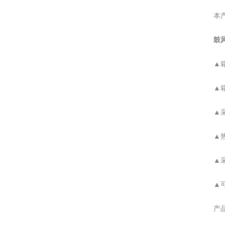
本产品
鼓风
▲箱体
▲箱门
▲采用
▲热风
▲采用
▲可以
产品