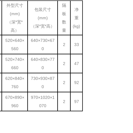
外型尺寸
隔
包装尺寸
净
(mm)
板
(mm)
重
（深*宽*
数
（深*宽*高）
(kg)
高）
量
520×640×
640×730×67
2
33
560
0
520×740×
640×830×77
2
47
660
0
620×840×
730×930×87
2
92
760
0
670×890×
970×1020×1
2
97
960
070