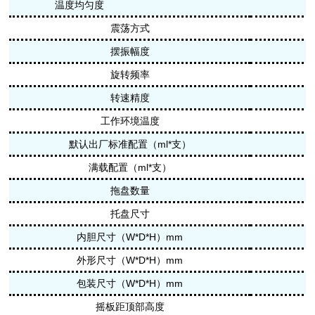
温度均匀度
震荡方式
摆振幅度
旋转频率
转速精度
工作环境温度
默认出厂标准配置
（ml*支）
满载配置（ml*支）
拖盘数量
托盘尺寸
内胆尺寸（W*D*H）mm
外形尺寸（W*D*H）mm
包装尺寸（W*D*H）mm
摇板距顶部高度