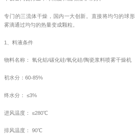
专门的三流体干燥，国内一大创新。直接将均匀的球形
雾滴通过均匀的热量变成颗粒。
1、料液条件
物料名称： 氧化铝
/
碳化硅
/
氧化硅
/
陶瓷浆料喷雾干燥机
初水分：
60-85%
终水分： ≤
3%
进风温度： ≤
280
℃
排风温度：
90
℃