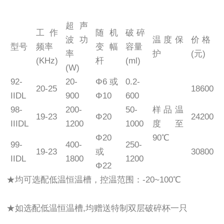
超声
工作
随机
破碎
波功
温度保
价 格
型号
频率
变幅
容量
率
护
(元)
(KHz)
杆
(ml)
(W)
92-
20-
Φ6或
0.2-
20-25
18600
IIDL
900
Φ10
600
98-
200-
50-
样品温
19-23
Φ20
24200
IIIDL
1200
1000
度至
Φ20
90℃
99-
400-
250-
19-23
或
30800
IIDL
1800
1200
Φ22
★均可选配低温恒温槽，控温范围：-20~100℃
★如选配低温恒温槽,均赠送特制双层破碎杯一只