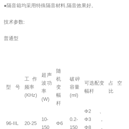
●隔音箱均采用特殊隔音材料,隔音效果好。
技术参数:
普通型
随
超声
工作
机
破碎
波功
可选配变
占空
型 号
频率
变
容量
率
幅杆
比
(KHz)
幅
(ml)
(W)
杆
Φ2、
10-
0.2-
Φ3，
96-IIL
20-25
Φ6
1
150
150
Φ8，