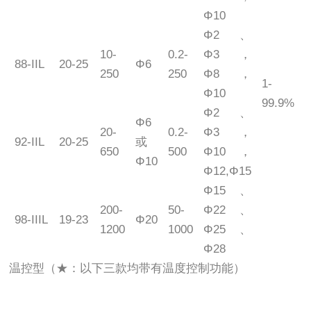
Φ10
Φ2、
10-
0.2-
Φ3，
88-IIL
20-25
Φ6
1
250
250
Φ8，
1-
Φ10
99.9%
Φ2、
Φ6
20-
0.2-
Φ3，
92-IIL
20-25
或
1
650
500
Φ10，
Φ10
Φ12,Φ15
Φ15、
200-
50-
Φ22、
98-IIIL
19-23
Φ20
2
1200
1000
Φ25、
Φ28
温控型（★：以下三款均带有温度控制功能）