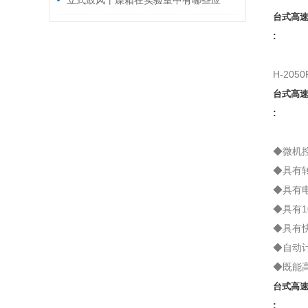
立式鼓风干燥箱在实验室中有哪些应
台式高
用？
:
H-20
台式高
:
◆微机
◆具有
◆具有
◆具有
◆具有快
◆自动计
◆既能
台式高
: