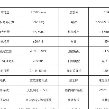
ui高转速
20500r/min
总功率
1.5
大相对离心力
29200xg
电源
Ac220V 5
ui大容量
4
×750ml
整机噪声
＜65d
转速精度
±50r/min
重量
95
设定范围
-20
℃~+40℃
温控精度
±1.
短升/降速时间
20s/18s
门锁类型
电子
定时范围
0
～ 9h 59min
离心腔直径
420
电机
直流变频电机
显示屏
液晶屏
冷系统
无氟制冷（R22）
腔内相对温度
-20
℃~
子识别
全自动转头识别系统
驱动方式
直接