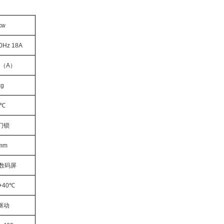
kw
0Hz 18A
B（A）
kg
5℃
门锁
mm
/数码屏
+40℃
驱动