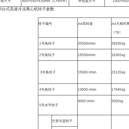
外形尺寸
800
×550×430mm（L×W×H）
外包装尺寸
1000
×60
50R台式高速冷冻离心机转子参数:
转子编号
zui高转速
zui大相对
（×g）
1
号角转子
20500r/min
29200xg
2
号角转子
16500r/min
18365xg
3
号角转子
15000 r/min
23120xg
4
号角转子
13000 r/min
17940xg
4000 r/min
3500xg
5
号水平转子
方形吊篮转子