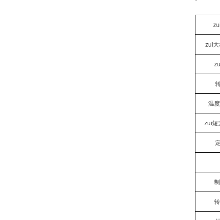
z
zui
z
温度
zui
制
转