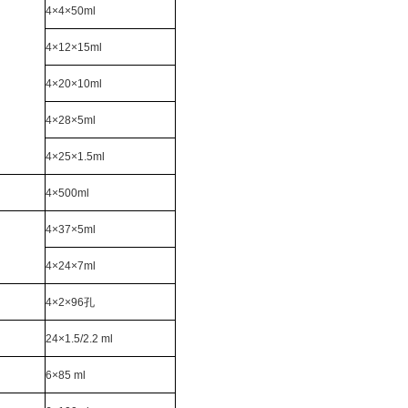
4
×4×50ml
4
×12×15ml
4
×20×10ml
4
×28×5ml
4
×25×1.5ml
4
×500ml
4
×37×5ml
4
×24×7ml
4
×2×96孔
24
×1.5/2.2 ml
6
×85 ml