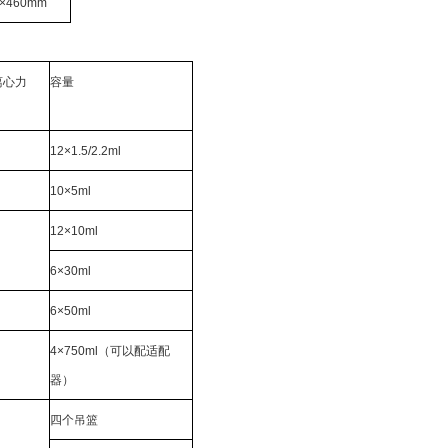
0×460mm
离心力
容量
12
×1.5/2.2ml
10
×5ml
12
×10ml
6
×30ml
6
×50ml
4
×750ml（可以配适配
器）
四个吊篮