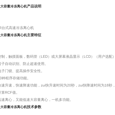
产品说明
速大容量冷冻离心机
50R台式高速冷冻离心机
主要特征
速大容量冷冻离心机
控制，触摸面板，数码管（LED）或大屏幕液晶显示（LCD）（用户选
转子自动识别、防止超速使用。
电子门锁、提高操作安全性。
10种程序存储功能。
速升速，快速降速功能，zui快升速时间为20秒，zui快降速时间为18
算RCF值。
高速离心，又能低速大容量离心，一机多功能。
技术参数
速大容量冷冻离心机