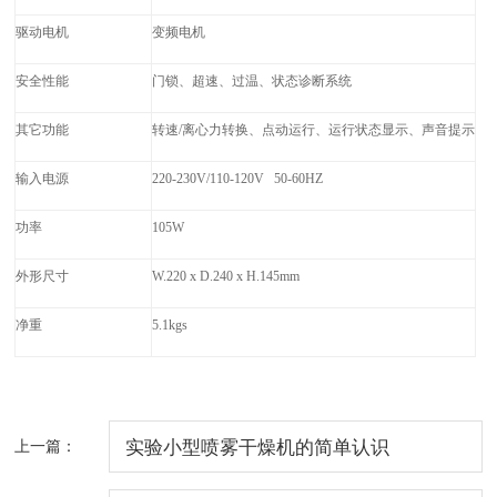
驱动电机
变频电机
安全性能
门锁、超速、过温、状态诊断系统
其它功能
转速/离心力转换、点动运行、运行状态显示、声音提示
输入电源
220-230V/110-120V   50-60HZ
功率
105W
外形尺寸
W.220 x D.240 x H.145mm
净重
5.1kgs
上一篇：
实验小型喷雾干燥机的简单认识