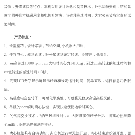
音低，升降速快等特点。本机采用设计理念和制造技术，外形流畅美观，结构紧
凑牢固并且本机采用变频电机升降快，节省升降速时间，为实验者节省宝贵的试
验时间。
产品特点：
1
、造型精巧，设计紧凑，节约空间, 小机器大用途。
2、变频电机，驱动迅速，轻松加速到设定转速。高转速，低噪音。
3、zui高转速15000 rpm，zui大相对离心力14100xg，到达zui高转速的加速时间和
zui低转速的减速时间<13秒。
4、高亮LCD数字显示屏显示转速和设定运行时间，简单直观，运行信息尽收眼
底。
5、高强度铝合金转子，可耐化学腐蚀，可耐受无数次高温高压灭菌。
6、单独的short瞬时离心按键，实现快速便捷地瞬时离心。
7、的气流交换技术，*的三风道设计，zui大限度降低转子升温，将离心热量降
至zui低，保护温度敏感性样品。
8、离心机盖具有自锁功能，离心机运行时无法开启，离心结束后按键开盖，更