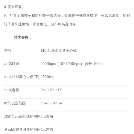
加安全可靠。
9、配置金属转子和塑料转子供选择，金属转子升降速略慢，可高温消毒；塑料
转子升降速更快，噪音更低，但不可高温消毒。
技术参数：
型号
MC-15
微型高速离心机
zui高转速
15000rpm
（100-15000rpm） 步长100rpm
zui大相对离心力(RCF)
15000xg
zui大容量
2ml/1.5ml
×12
时间设定范围
20sec ~ 99min
加速至zui高转速的时间
15s
左右
从zui高转速减速的时间
15s
左右