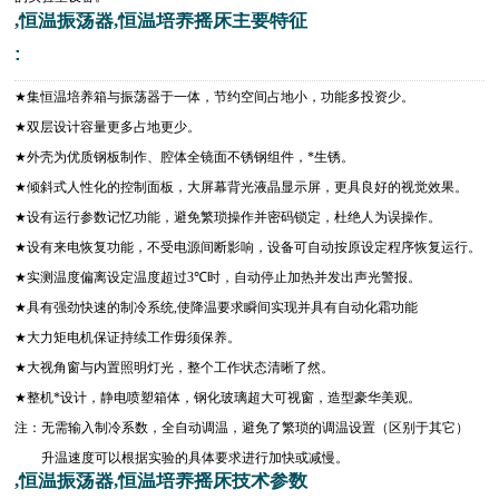
,恒温振荡器,恒温培养摇床主要特征
:
★
集恒温培养箱与振荡器于一体，节约空间占地小，功能多投资少。
★
双层设计容量更多占地更少。
★
外壳为优质钢板制作、腔体全镜面不锈钢组件，*生锈。
★
倾斜式人性化的控制面板，大屏幕背光液晶显示屏，更具良好的视觉效果。
★
设有运行参数记忆功能，避免繁琐操作并密码锁定，杜绝人为误操作。
★
设有来电恢复功能，不受电源间断影响，设备可自动按原设定程序恢复运行。
★
实测温度偏离设定温度超过
3℃
时，自动停止加热并发出声光警报。
★
具有强劲快速的制冷系统
,
使降温要求瞬间实现并具有自动化霜功能
★
大力矩电机保证持续工作毋须保养。
★
大视角窗与内置照明灯光，整个工作状态清晰了然。
★
整机*设计，静电喷塑箱体，钢化玻璃超大可视窗，造型豪华美观。
注：无需输入制冷系数，全自动调温，避免了繁琐的调温设置（区别于其它）
升温速度可以根据实验的具体要求进行加快或减慢。
,恒温振荡器,恒温培养摇床技术参数