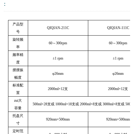
:
产品型
QIQIAN-211C
QIQIAN-111C
号
旋转频
60
～
300rpm
60
～
300rpm
率
频率精
±1 rpm
±1 rpm
度
摆摆振
φ26mm
φ26mm
幅度
标准配
2000ml×12
支
2000ml×12
支
置
zui大
500ml×28
支或
1000ml×18
支或
2000ml×8
支或
3000ml×8
支或
5000
容量
托盘尺
920mm×500mm
920mm×500mm
寸
定时范