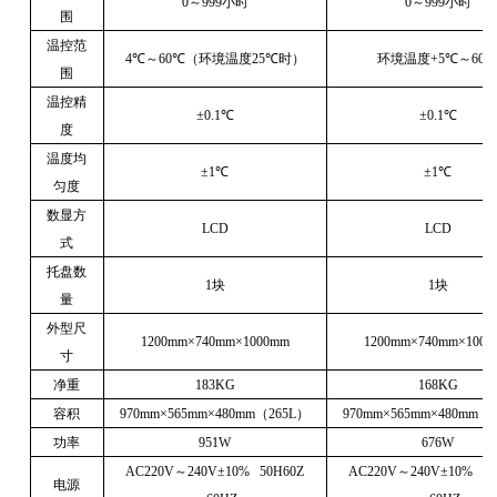
0
～
999
小时
0
～
999
小时
围
温控范
4℃
～
60℃
（环境温度
25℃
时）
环境温度
+5℃
～
60
围
温控精
±0.1℃
±0.1℃
度
温度均
±1℃
±1℃
匀度
数显方
LCD
LCD
式
托盘数
1
块
1
块
量
外型尺
1200mm×740mm×1000mm
1200mm×740mm×1000
寸
净重
183KG
168KG
容积
970mm×565mm×480mm
（
265L
）
970mm×565mm×480mm
（
功率
951W
676W
AC220V
～
240V±10%
50H60Z
AC220V
～
240V±10%
5
电源