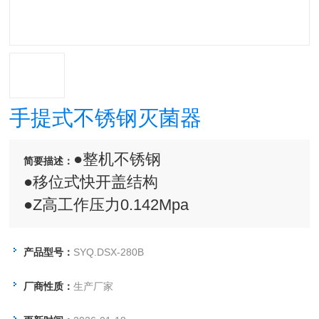
手提式不锈钢灭菌器
●整机不锈钢
简要描述：
●移位式快开盖结构
●Z高工作压力0.142Mpa
●工作温度(126℃)
●双刻度二类读数压力表
产品型号：
SYQ.DSX-280B
●压力自锁联动盖装置
厂商性质：
生产厂家
●自动排放冷空气
●自涨式密封