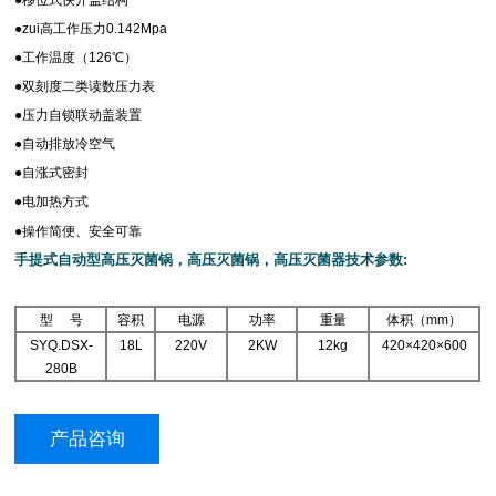
●
zui高工作压力0.142Mpa
●
工作温度（126℃）
●
双刻度二类读数压力表
●
压力自锁联动盖装置
●
自动排放冷空气
●
自涨式密封
●
电加热方式
●
操作简便、安全可靠
手提式自动型高压灭菌锅，高压灭菌锅，高压灭菌器技术参数
:
型
号
容积
电源
功率
重量
体积（mm）
SYQ.DSX-
18L
220V
2KW
12kg
420
×420×600
280B
产品咨询