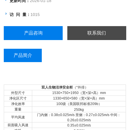
更新时间：
2026-01-18
访 问 量：
1015
产品咨询
联系我们
产品简介
双人生物洁净安全柜
（*外排）
外型尺寸
1530×750×1950
（宽×深×高）mm
净化区尺寸
1330×650×580
（宽×深×高）mm
净化效率
100
级（美国联邦标准209b）
重量
250kg
门内侧：0.38±0.025m/s 里侧：0.27±0.025m/s 中间：
平均风速
0.26±0.025m/s
前面吸入风速
0.35±0.025m/s