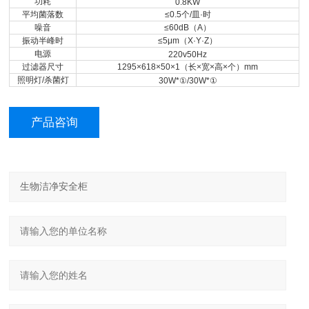
功耗
0.8KW
平均菌落数
≤0.5
个/皿·时
噪音
≤60dB
（A）
振动半峰时
≤5μm
（X·Y·Z）
电源
220v50Hz
过滤器尺寸
1295×618×50×1
（长×宽×高×个）mm
照明灯/杀菌灯
30W*①/30W*①
产品咨询