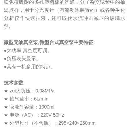
联免疫吸附的多孔塑料板的洗涤，分子杂交试验中的抽
滤点样，用于分光度计（有流动池装置的）或各种生化
分析仪作快速抽液，还可取代水流冲击减压的玻璃水
泵。
微型无油真空泵,微型台式真空泵主要特征:
●大功率,真空度可调。
●负压表头显示。
●具有一机多用的特点。
技术参数:
★ zui大负压：0.08MPa
★ 抽气速率：6L/min
★ 吸液瓶容量：1000ml
★ 电源（AC）：220V 50Hz
★ 外型尺寸（不含瓶）：295×240×250mm