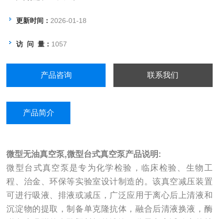
吸附的多孔塑料板的洗涤，分子杂交试
验中的抽滤点样，用于分光度计(有流动
更新时间：
2026-01-18
池装置的)或各种生化分析仪作快速抽
访 问 量：
1057
液，还可取代水流冲击减压的玻璃水
泵。
产品咨询
联系我们
产品简介
微型无油真空泵,微型台式真空泵产品说明:
微型台式真空泵是专为化学检验，临床检验、生物工
程、治金、环保等实验室设计制造的。该真空减压装置
可进行吸液、排液或减压，广泛应用于离心后上清液和
沉淀物的提取，制备单克隆抗体，融合后清液换液，酶