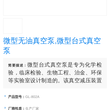
微型无油真空泵,微型台式真空
泵
微型台式真空泵是专为化学检
简要描述：
验，临床检验、生物工程、治金、环保
等实验室设计制造的。该真空减压装置
可进行吸液、排液或减压，广泛应用于
离心后上清液和沉淀物的提取，制备单
产品型号：
GL-802A
克隆抗体，融合后清液换液，酶联免疫
厂商性质：
生产厂家