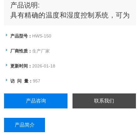
产品说明:
具有精确的温度和湿度控制系统，可为
产业研究，生物技术测试提供所需要的
各种环境模似条件。适用于环境保护、
产品型号：
HWS-150
卫生防疫、药检、农畜、水产等科研、
厂商性质：
生产厂家
院校、生产部门。是水质分析与BOD测
试、育种试验、植物栽培的恒温恒湿设
更新时间：
2026-01-18
备。
访 问 量：
957
产品咨询
联系我们
产品简介