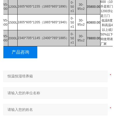
600
（
100
0-
HWS-
30-
1605*605*1155（1665*665*1890）
升是双门
1200L
50
35800.00
1200
95±2
±1
1200
升
以
是三门
0-
HWS-
30-
低温
8
度以
1805*605*1205（1865*665*1940）
1500L
50
40800.00
1500
95±2
和高温
42
±1
以上或湿
0-
50%
以下
HWS-
30-
2340*705*1145（2400*765*1885）
2000L
50
78800.00
间使用请通
2000
95±2
±1
厂家
产品咨询