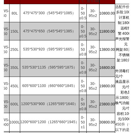
℃
度％RH
选配件价格
0-
HWS-
30-
多
段
:1000
475*475*300（545*545*1085）
80L
50
10800.00
80
95±2
计算机
±0.5
制
:1800
0-
远程报
HWS-
30-
475*475*650（545*545*1385）
150L
50
11800.00
警
:4000
150
95±2
±0.5
声光报警
:
元
0-
HWS-
30-
535*530*920（595*595*1665）
250L
50
13800.00
网架
:60
元
/
250
95±2
±0.8
不锈钢
架
:180
元
/
0-
HWS-
30-
535*530*1135（595*595*1875）
350L
50
16800.00
350
95±2
外消毒灯
:1
±0.8
元
/
个
0-
液晶显示
:
HWS-
30-
605*600*1100（660*660*1845）
450L
50
19800.00
元
/
个
450
95±2
±0.8
彩色显
示
:1800
元
/
0-
HWS-
30-
唤气功能
:
1200*530*900（1265*595*1640）
600L
50
23800.00
600
95±2
元
/
个
±0.8
容积
:100
0-
元
/1000
HWS-
30-
1200*600*1200（1265*660*1945）
1000L
50
30800.00
450
升
（含
1000
95±2
±1
以下的是单