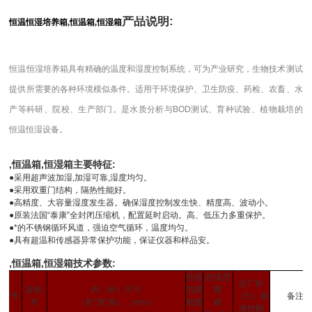
产品说明:
恒温恒湿培养箱,恒温箱,恒湿箱
恒温恒湿培养箱具有精确的温度和湿度控制系统，可为产业研究，生物技术测试
提供所需要的各种环境模似条件。适用于环境保护、卫生防疫、药检、农畜、水
产等科研、院校、生产部门。是水质分析与BOD测试、育种试验、植物栽培的
恒温恒湿设备。
,恒温箱,恒湿箱主要特征:
●
采用超声波加湿,加湿可靠,湿度均匀。
●采用双重门结构，隔热性能好。
●高精度、大容量湿度发生器。确保湿度控制发生快、精度高、波动小。
●原装法国“泰康”全封闭压缩机，配置延时启动。高、低压力多重保护。
●
*的不锈钢循环风道，强迫空气循环，温度均匀。
●
具有超温和传感器异常保护功能，保证仪器和样品安。
,恒温箱,恒湿箱技术参数:
控温
控湿范
出厂价
容积
内（外）尺寸
范围
围
型号
（元）标
备注
升
（长
*
宽
*
高）
（mm）
精度
精
准控制