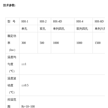
技术参数
:
型
号
HH-1
HH-2
HH-4D
HH-4
HH-6D
备
注
单孔
双孔
单列四孔
双列四孔
单列六孔
额定功
率
300
500
1000
1000
1500
（kw）
温度均
匀度
≤±
1
（
℃
）
温度波
动度
≤±
0.5
（
℃
）
控温范
围
Rt+10~100