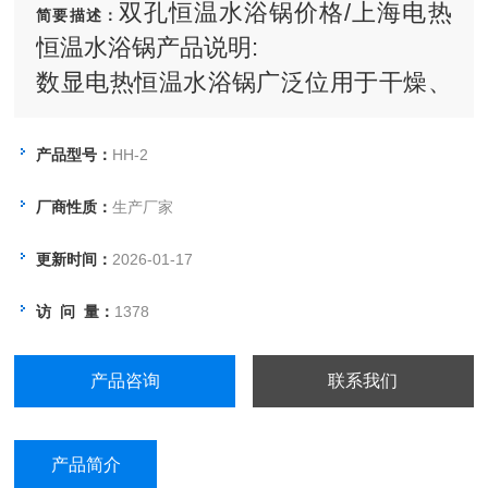
双孔恒温水浴锅价格/上海电热
简要描述：
恒温水浴锅产品说明:
数显电热恒温水浴锅广泛位用于干燥、
浓缩，蒸馏、浸渍化学试剂，浸渍药品
和生物制品，也可用于水浴恒温加热和
产品型号：
HH-2
其它温度试验，是生物、遗传、病毒、
厂商性质：
生产厂家
水产、环保、医药、卫生、生化实验
室、分析室教育科研的*工具。
更新时间：
2026-01-17
访 问 量：
1378
产品咨询
联系我们
产品简介