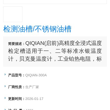
检测油槽/不锈钢油槽
QIQIAN(启前)高精度全浸式温度
简要描述：
检定槽适用于一、二等标准水银温度
计，贝克曼温度计，工业铂热电阻，标
准铜-康铜热电偶检定之用，也可作高精
度热、冷源供生产、科研使用。
产品型号：
QIQIAN-300A
厂商性质：
生产厂家
更新时间：
2026-01-17