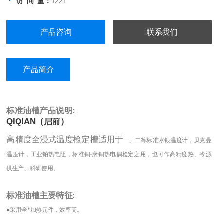
访 问 量：
1221
产品咨询
联系我们
产品简介
标准油槽
产品说明:
QIQIAN（启前）
高精度全浸式温度检定槽适用于
一、二等标准水银温度计，贝克曼
温度计，工业铂热电阻，标准铜
-
康铜热电偶检定之用，也可作高精度热、冷源
供生产、科研使用。
标准油槽
主要特征:
●
采用全*加热元件，效率高。