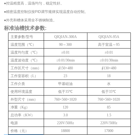
●
控温精度高，温场均匀，稳定性好。
●
精密温度控制仪按
PID
调节规律实现温度自动控制。
●
外壳和槽体采用全不锈钢制造。
标准油槽
技术参数:
主要参数
/
型号
QIQIAN-300A
QIQIAN-95A
温度范围（
℃
）
90
～
300
高于室温～
95
温度均匀度（
℃
）
±0.01
±0.01
温度波动度（
℃
）
≤0.01/30min
≤0.01/30min
工作区尺寸
（mm）
∮150×480
∮130×480
工作室容积（
L
）
23
18
工作介质
甲基硅油
水
使用环境温度
低于
35℃
低于
35℃
外型尺寸
（mm）
760×560×1020
760×560×1020
净重（
Kg
）
120
85
总功率（
KW
）
3.0
1.5
电源
220V/50Hz
220V/50Hz
价格
（
元
）
18800
17000