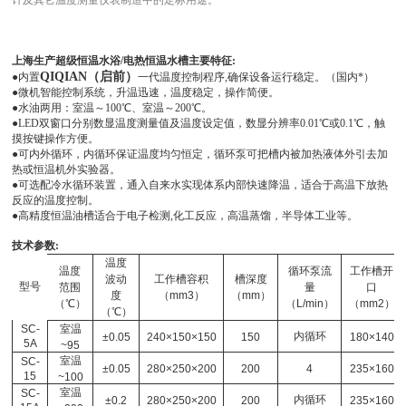
计及其它温度测量仪表制造中的定标用途。
上海生产超级恒温水浴/电热恒温水槽主要特征:
QIQIAN（启前）
●内置
一代温度控制程序,确保设备运行稳定。（国内*）
●微机智能控制系统，升温迅速，温度稳定，操作简便。
●水油两用：室温～100℃、室温～200℃。
●LED双窗口分别数显温度测量值及温度设定值，数显分辨率0.01℃或0.1℃，触
摸按键操作方便。
●可内外循环，内循环保证温度均匀恒定，循环泵可把槽内被加热液体外引去加
热或恒温机外实验器。
●可选配冷水循环装置，通入自来水实现体系内部快速降温，适合于高温下放热
反应的温度控制。
●高精度恒温油槽适合于电子检测,化工反应，高温蒸馏，半导体工业等。
技术参数:
温度
温度
循环泵流
工作槽开
波动
工作槽容积
槽深度
型号
范围
量
口
度
（mm3）
（mm）
（℃）
（L/min）
（mm2）
（℃）
SC-
室温
内循环
±0.05
240×150×150
150
180×140
5A
~95
室温
SC-
±0.05
280×250×200
200
4
235×160
15
~100
室温
SC-
内循环
±0.2
280×250×200
200
235×160