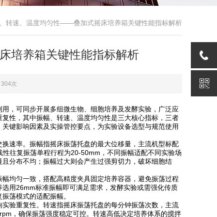
幅、转速、温度均匀性——叠加式摇床培养箱关键性能指标解析
床培养箱关键性能指标解析
304次
利用，可同步开展多组微生物、细胞培养及发酵实验，广泛应
重复性，其中振幅、转速、温度均匀性是三大核心指标，三者
、关键影响因素及实操管控要点，为实验设备选型与规范使用
换速率。振幅指摇床振荡托盘的最大位移量，主流机型标配
，线性往复振荡单程行程为20-50mm，不同振幅适配不同实验场
慢且分布不均；振幅过大则会产生过强剪切力，破坏细胞结
幅均匀一致，搭配高精度夹具固定培养容器，避免振荡过程
选用26mm标准振幅即可满足需求，发酵实验或需强化传质
复振荡模式的适配振幅。
实验重复性。转速指摇床振荡托盘的每分钟振荡次数，主流
达±1rpm，确保振荡强度稳定可控。转速高低决定培养体系的搅拌