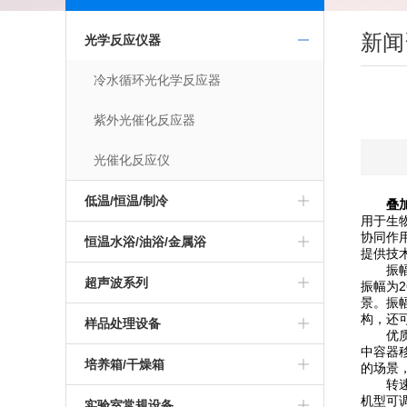
新闻
光学反应仪器
冷水循环光化学反应器
紫外光催化反应器
光催化反应仪
低温/恒温/制冷
叠
用于生
协同作
恒温水浴/油浴/金属浴
提供技
振幅是
超声波系列
振幅为2
景。振
构，还
样品处理设备
优质叠
中容器
培养箱/干燥箱
的场景
转速是
机型可调
实验室常规设备