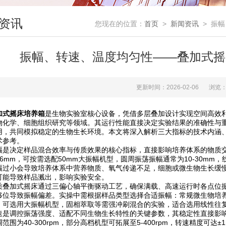
资讯
您现在的位置：
首页
>
新闻资讯
> 振
振幅、转速、温度均匀性——叠加式摇
更新时间：2026-02-06
浏览：
加式摇床培养箱
是生物实验室核心设备，凭借多层叠加设计实现空间高效
物化学、细胞组织研究等领域。其运行性能直接决定实验结果的准确性与
用，共同模拟稳定的生物生长环境。本文将深入解析三大指标的技术内涵
术参考。
决定样品混合效率与传质效果的核心指标，直接影响培养体系的物质交
6mm，可按需选配50mm大振幅机型，圆周振荡振幅通常为10-30mm
幅过小会导致培养体系中营养物质、氧气传递不足，细胞或微生物生长缓
可能导致样品溅出，影响实验安全。
加式摇床通过三偏心轴平衡驱动工艺，确保满载、高速运行时各点位振
移位导致振幅偏差。实操中需根据样品类型选择合适振幅：常规微生物培养
，可选用大振幅机型，固相萃取等需强冲刷混合的实验，适合选用线性往
调控振荡强度、适配不同生物生长特性的关键参数，其稳定性直接影响
范围为40-300rpm，部分高档机型可拓展至5-400rpm，转速精度可