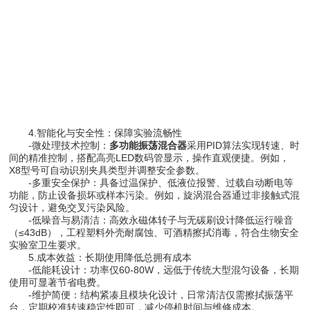
4.智能化与安全性：保障实验流畅性
-微处理技术控制：
多功能振荡混合器
采用PID算法实现转速、时
间的精准控制，搭配高亮LED数码管显示，操作直观便捷。例如，
X8型号可自动识别夹具类型并调整安全参数。
-多重安全保护：具备过温保护、低液位报警、过载自动断电等
功能，防止设备损坏或样本污染。例如，旋涡混合器通过非接触式混
匀设计，避免交叉污染风险。
-低噪音与易清洁：高效永磁体转子与无碳刷设计降低运行噪音
（≤43dB），工程塑料外壳耐腐蚀、可酒精擦拭消毒，符合生物安全
实验室卫生要求。
5.成本效益：长期使用降低总拥有成本
-低能耗设计：功率仅60-80W，远低于传统大型混匀设备，长期
使用可显著节省电费。
-维护简便：结构紧凑且模块化设计，日常清洁仅需擦拭振荡平
台，定期校准转速稳定性即可，减少停机时间与维修成本。