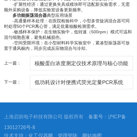
-扩展性经济：通过更换夹具或模块即可适配新实验需求，无需
额外采购设备，降低实验室设备更新频率。
多功能振荡混合器
典型应用场景
-高通量样本处理：在医院检验科中，小型多管旋涡混合器可同
时处理50个PCR离心管，满足批量核酸检测需求。
-敏感样本保护：在生物实验中，低转速（500rpm）模式可温和
混匀细胞悬液，避免机械损伤。
-空间受限环境：在小型材料科学实验室中，紧凑型振荡器可放
置于通风橱内，同步完成反应物混合与冷却。
上一篇：
核酸蛋白浓度测定仪技术原理与核心功能
下一篇：
低功耗设计对便携式荧光定量PCR系统
的影响
上海启前电子科技有限公司 版权所有
备案号：沪ICP备
13012726号-8
技术支持：
化工仪器网
管理登陆
网站地图