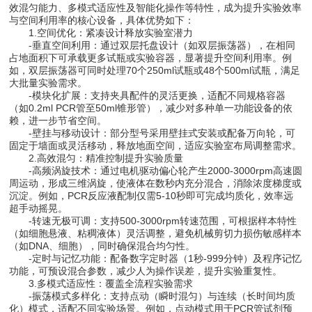
效混匀能力、多模式适应性及智能化操作等特性，成为提升实验效率
与空间利用率的核心设备，具体优势如下：
1.空间优化：紧凑设计释放实验室潜力
-垂直空间利用：通过双层托盘设计（如双层振荡器），在相同
占地面积下可承载更多试瓶或实验容器，显著提升空间利用率。例
如，双层振荡器可同时处理70个250ml试瓶或48个500ml试瓶，满足
大批量实验需求。
-模块化扩展：支持夹具配件的灵活更换，适配不同规格容器
（如0.2ml PCR管至50ml锥形管），减少对多种单一功能设备的依
赖，进一步节省空间。
-壁挂与移动设计：部分型号采用壁挂式安装或配备万向轮，可
固定于墙面或灵活移动，释放地面空间，适应实验室布局调整需求。
2.高效混匀：精准控制提升实验质量
-高频涡旋技术：通过电机驱动偏心轮产生2000-3000rpm高速圆
周运动，形成三维涡旋，使液体在数秒内充分混合，消除浓度梯度或
沉淀。例如，PCR反应液配制仅需5-10秒即可完成均质化，效率远
超手动摇晃。
-转速无极可调：支持500-3000rpm转速范围，可根据样本特性
（如细胞悬液、粘稠液体）灵活调整，避免机械剪切力损伤敏感样本
（如DNA、细胞），同时确保混合均匀性。
-定时与记忆功能：配备数字定时器（1秒-999分钟）及程序记忆
功能，可预设混合参数，减少人为操作误差，提升实验重复性。
3.多模式适应性：覆盖全流程实验需求
-振荡模式多样化：支持点动（瞬时混匀）与连续（长时间均质
化）模式，适配不同实验场景。例如，点动模式用于PCR管试剂预