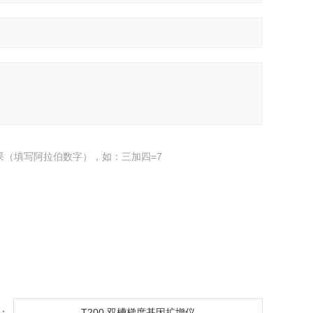
果（填写阿拉伯数字），如：三加四=7
：
T200 双槽梯度基因扩增仪