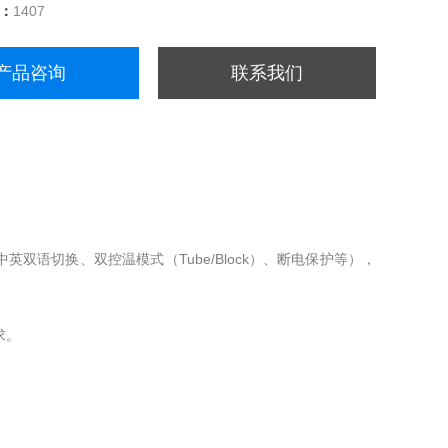
量：
1407
产品咨询
联系我们
英双语切换、双控温模式（Tube/Block）、断电保护等），
求。