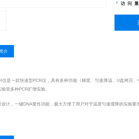
访 问 
简介
PCR仪是一款快速型PCR仪，具有多种功能（梯度、匀速降温、U盘拷贝、中
实验室多种PCR扩增实验。
新设计，一键DNA复性功能，极大方便了用户对于温度匀速缓降的实验要