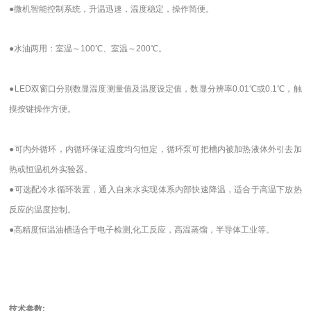
●微机智能控制系统，升温迅速，温度稳定，操作简便。
●水油两用：室温～100℃、室温～200℃。
●LED双窗口分别数显温度测量值及温度设定值，数显分辨率0.01℃或0.1℃，触
摸按键操作方便。
●可内外循环，内循环保证温度均匀恒定，循环泵可把槽内被加热液体外引去加
热或恒温机外实验器。
●可选配冷水循环装置，通入自来水实现体系内部快速降温，适合于高温下放热
反应的温度控制。
●高精度恒温油槽适合于电子检测,化工反应，高温蒸馏，半导体工业等。
技术参数: