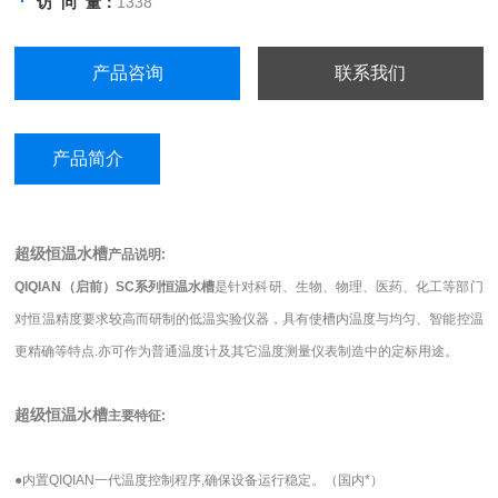
访 问 量：
1338
产品咨询
联系我们
产品简介
超级恒温水槽
产品说明:
QIQIAN（启前）
SC系列恒温水槽
是针对科研、生物、物理、医药、化工等部门
对恒温精度要求较高而研制的低温实验仪器，具有使槽内温度与均匀、智能控温
更精确等特点.亦可作为普通温度计及其它温度测量仪表制造中的定标用途。
超级恒温水槽
主要特征:
●内置QIQIAN一代温度控制程序,确保设备运行稳定。（国内*）