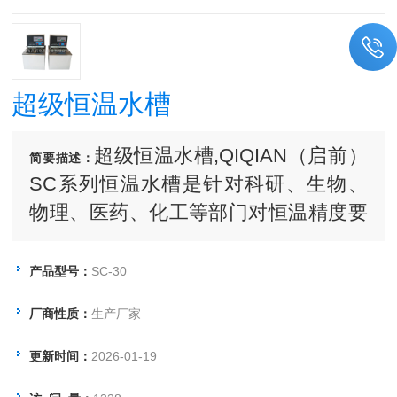
超级恒温水槽
超级恒温水槽,QIQIAN（启前）
简要描述：
SC系列恒温水槽是针对科研、生物、
物理、医药、化工等部门对恒温精度要
求较高而研制的低温实验仪器，具有使
槽内温度与均匀、智能控温更精确等特
产品型号：
SC-30
点.亦可作为普通温度计及其它温度测量
厂商性质：
生产厂家
仪表制造中的定标用途。 上海启前电子
科技有限公司:1800 1900 567
更新时间：
2026-01-19