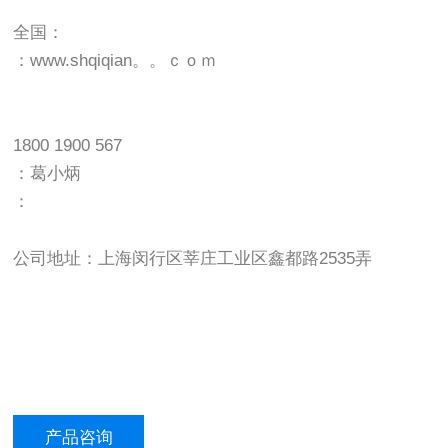
全国：
：www.shqiqian。。ｃｏｍ
1800 1900 567
：葛小炳
：
公司地址：上海闵行区莘庄工业区鑫都路2535弄
产品咨询