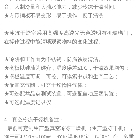
音、大制冷量和大捕水能力，减少冷冻干燥时间.
★方形搁板不易变形，易于操作，便于清洗。
★冷冻干燥室采用高强度高透光无色透明有机玻璃门，
在操作过程中能清晰观察物料的变化过程。
★冷阱和工作面为不锈钢，防腐蚀易清洁。
★搁板以硅油为媒介，温度误差≤1℃，干燥效果均匀；
★搁板温度可调、可控、可摸索中试和生产工艺；
★配置充气阀，可充干燥惰性气体；
★可选配共晶点测试装置，可选配自动压塞装置；
★可选配温度记录仪
4、真空冷冻干燥机备注：
启前可定制生产型真空冷冻干燥机（生产型冻干机），
冻干面积10㎡-100㎡，保证温度稳定，保障*生产，多重