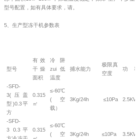
型号配置，如有具体要求，请。
5、生产型冻干机参数表
有效
冷阱
极限真
型号
干燥
zui低
捕水能力
功 
空度
面积
温度
-SFD-
≤-60℃
3(压盖
0.315
(空
3Kg/24h
≤10Pa
2.5KW
型)0.3平
㎡
载）
方
-SFD-
≤-60℃
3 0.3平
0.315
(空
3Kg/24h
≤10Pa
3.5KW
方冷冻干
㎡