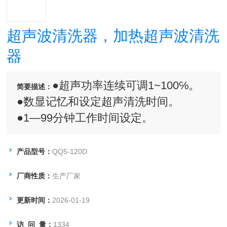
超声波清洗器，加热超声波清洗
器
●超声功率连续可调1~100℅。
简要描述：
●数显记忆和设定超声清洗时间。
●1—99分钟工作时间设定。
●数显累计时可达99999小时。
●仪器的操作程序采用单片机软件。
产品型号：
QQ5-120D
●仪器外壳和内槽均采用优质不锈钢
厂商性质：
生产厂家
板。
更新时间：
2026-01-19
访 问 量：
1334