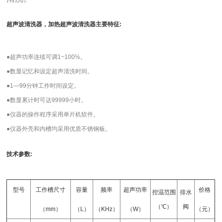
超声波清洗器，加热超声波清洗器主要特征:
●超声功率连续可调1~100℅。
●数显记忆和设定超声清洗时间。
●1—99分钟工作时间设定。
●数显累计时可达99999小时。
●仪器的操作程序采用单片机软件。
●仪器外壳和内槽均采用优质不锈钢板。
技术参数:
型号
工作槽尺寸
容量
频率
超声功率
价格
控温范围
排水
（℃）
阀
（mm）
（L）
（KHz）
（W）
（
元）