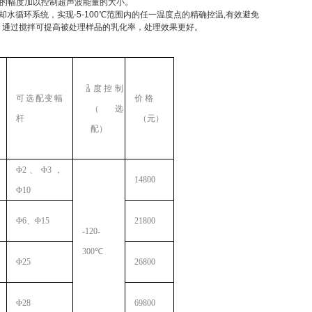
器的幅度加以控制超声波能量的大小。
水循环系统，实现-5-100℃范围内的任一温度点的精确控温,有效避免
。通过搅拌可提高被处理样品的乳化率，处理效果更好。
温度控制
可选配变幅
价 格
（
选
杆
（
元
）
配
）
Φ2
、
Φ3
，
14800
Φ10
Φ6
、
Φ15
21800
-120-
300℃
Φ25
26800
Φ28
69800