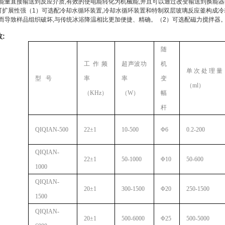
能量直接输送到反应介质,有效的使电能转化为机械能,并且可以通过改变输送到换能
可扩展性强（1）可选配冷却水循环装置,冷却水循环装置和特制双层玻璃反应釜构成冷却
而导致样品组织破坏,与传统冰浴降温相比更加便捷、精确。（2）可选配磁力搅拌器
:
随
工作频
超声波功
机
单次处理量
型
号
率
率
变
（ml）
（KHz）
（W）
幅
杆
QIQIAN-500
22±1
10-500
Φ6
0.2-200
QIQIAN-
22±1
50-1000
Φ10
50-600
1000
QIQIAN-
20±1
300-1500
Φ20
250-1500
1500
QIQIAN-
20±1
500-6000
Φ25
500-5000