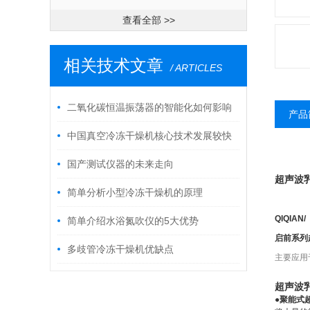
查看全部 >>
相关技术文章
/ ARTICLES
二氧化碳恒温振荡器的智能化如何影响
产品
实验操作
中国真空冷冻干燥机核心技术发展较快
国产测试仪器的未来走向
超声波
简单分析小型冷冻干燥机的原理
QIQIAN/
简单介绍水浴氮吹仪的5大优势
启前系列
多歧管冷冻干燥机优缺点
主要应用
超声波
●
聚能式