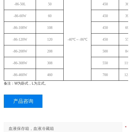
-86-50L
50
450
360
-86-60W
60
450
390
-86-108W
108
450
695
-86-120W
120
-40
℃～
-86
℃
450
550
-86-208W
208
500
845
-86-308W
308
550
1195
-86-460W
460
700
1250
备注：
W
为卧式，
L
为立式。
产品咨询