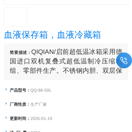
血液保存箱，血液冷藏箱
QIQIAN/启前超低温冰箱采用德
简要描述：
国进口双机复叠式超低温制冷压缩机
组、零部件生产。不锈钢内胆、双层保
温、外型美观，其噪音及能耗皆比进口
低。通过采用风扇和自然对流两种散热
产品型号：
QQ-86-50L
方式，机器适应高温及脏乱环境的能力
厂商性质：
生产厂家
大大加强。性能稳定，运行可靠，经济
实用，以较强的性价比优势逐渐赢得了
更新时间：
2026-01-19
国内、市场的认可。被广泛应用于生物