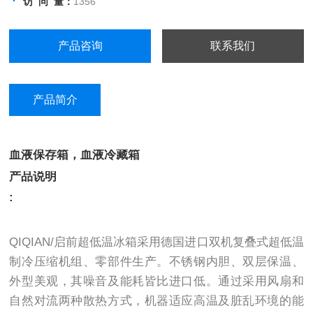
访 问 量：
1356
制品、化学试剂、血浆、疫苗、菌种、
生物样本等低温保存。
产品咨询
联系我们
产品简介
血液保存箱，血液冷藏箱
产品说明
:
QIQIAN/启前超低温冰箱采用德国进口双机复叠式超低温
制冷压缩机组、零部件生产。不锈钢内胆、双层保温、
外型美观，其噪音及能耗皆比进口低。通过采用风扇和
自然对流两种散热方式，机器适应高温及脏乱环境的能