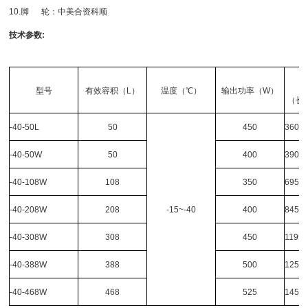
10.脚 轮：中美合资科顺
技术参数
:
型号
有效容积（L）
温度（℃）
输出功率（W）
（长*
-40-50L
50
450
360*4
-40-50W
50
400
390*3
-40-108W
108
350
695*4
-40-208W
208
-15~-40
400
845*4
-40-308W
308
450
1195*
-40-388W
388
500
1255*
-40-468W
468
525
1455*