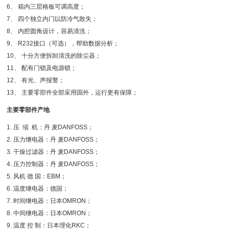
6、 箱内三层格板可调高度；
7、 四个独立内门以防冷气散失；
8、 内腔圆角设计，容易清洗；
9、 R232接口（可选），帮助数据分析；
10、 十分方便拆卸清洗的除尘器；
11、 配有门锁及电源锁；
12、 有光、声报警；
13、 主要零部件全部采用国外，运行更有保障；
主要零部件产地
1. 压 缩 机：丹 麦DANFOSS；
2. 压力继电器：丹 麦DANFOSS；
3. 干燥过滤器：丹 麦DANFOSS；
4. 压力控制器：丹 麦DANFOSS；
5. 风机 德 国：EBM；
6. 温度继电器：德国；
7. 时间继电器：日本OMRON；
8. 中间继电器：日本OMRON；
9. 温度 控 制：日本理化RKC；