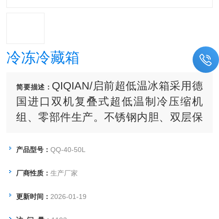
冷冻冷藏箱
QIQIAN/启前超低温冰箱采用德
简要描述：
国进口双机复叠式超低温制冷压缩机
组、零部件生产。不锈钢内胆、双层保
温、外型美观，其噪音及能耗皆比进口
低。通过采用风扇和自然对流两种散热
产品型号：
QQ-40-50L
方式，机器适应高温及脏乱环境的能力
厂商性质：
生产厂家
大大加强。性能稳定，运行可靠，经济
实用，以较强的性价比优势逐渐赢得了
更新时间：
2026-01-19
国内、市场的认可。被广泛应用于生物