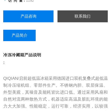
访 问 量：
1192
制品、化学试剂、血浆、疫苗、菌种、
生物样本等低温保存。
产品咨询
联系我们
产品简介
冷冻冷藏箱产品说明
:
QIQIAN/启前超低温冰箱采用德国进口双机复叠式超低温
制冷压缩机组、零部件生产。不锈钢内胆、双层保温、
外型美观，其噪音及能耗皆比进口低。通过采用风扇和
自然对流两种散热方式，机器适应高温及脏乱环境的能
力大大加强。性能稳定，运行可靠，经济实用，以较强