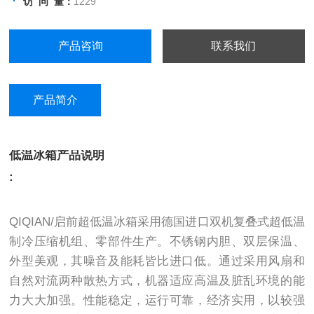
访 问 量：
1229
制品、化学试剂、血浆、疫苗、菌种、
生物样本等低温保存。
产品咨询
联系我们
产品简介
低温冰箱产品说明
:
QIQIAN/启前超低温冰箱采用德国进口双机复叠式超低温
制冷压缩机组、零部件生产。不锈钢内胆、双层保温、
外型美观，其噪音及能耗皆比进口低。通过采用风扇和
自然对流两种散热方式，机器适应高温及脏乱环境的能
力大大加强。性能稳定，运行可靠，经济实用，以较强