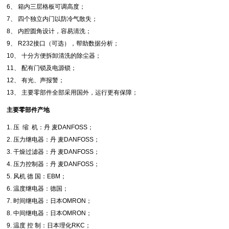
6、 箱内三层格板可调高度；
7、 四个独立内门以防冷气散失；
8、 内腔圆角设计，容易清洗；
9、 R232接口（可选），帮助数据分析；
10、 十分方便拆卸清洗的除尘器；
11、 配有门锁及电源锁；
12、 有光、声报警；
13、 主要零部件全部采用国外，运行更有保障；
主要零部件产地
1. 压 缩 机：丹 麦DANFOSS；
2. 压力继电器：丹 麦DANFOSS；
3. 干燥过滤器：丹 麦DANFOSS；
4. 压力控制器：丹 麦DANFOSS；
5. 风机 德 国：EBM；
6. 温度继电器：德国；
7. 时间继电器：日本OMRON；
8. 中间继电器：日本OMRON；
9. 温度 控 制：日本理化RKC；