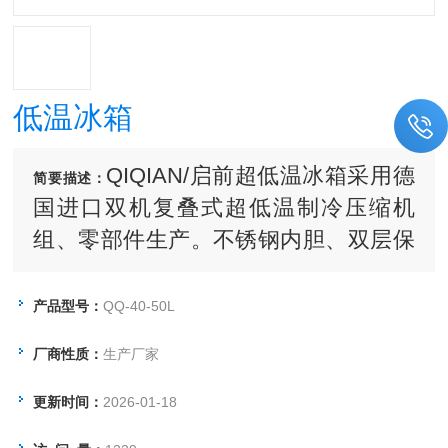
低温冰箱
QIQIAN/启前超低温冰箱采用德
简要描述：
国进口双机复叠式超低温制冷压缩机
组、零部件生产。不锈钢内胆、双层保
温、外型美观，其噪音及能耗皆比进口
低。通过采用风扇和自然对流两种散热
产品型号：
QQ-40-50L
方式，机器适应高温及脏乱环境的能力
厂商性质：
生产厂家
大大加强。性能稳定，运行可靠，经济
实用，以较强的性价比优势逐渐赢得了
更新时间：
2026-01-18
国内、市场的认可。被广泛应用于生物