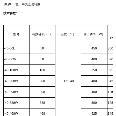
10.脚 轮：中美合资科顺
技术参数
:
型号
有效容积（L）
温度（℃）
输出功率（W）
（长*
-40-50L
50
450
360*
-40-50W
50
400
390*
-40-108W
108
350
695*
-40-208W
208
-15~-40
400
845*
-40-308W
308
450
1195
-40-388W
388
500
1255
-40-468W
468
525
1455