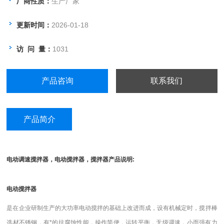
厂商性质：
生产厂家
稳定精密的搅拌。转速有数字显示，准
确、直观。特别适合搅拌大体积的样
更新时间：
2026-01-18
品，是石油、化工、冶金、纺织、食
访 问 量：
1031
品、医药卫生、环保、生化实验室、分
析室、教育科研的*工具。
产品咨询
联系我们
产品简介
电动调速搅拌器，电动搅拌器，搅拌器产品说明:
电动搅拌器
是在企业研制生产的大功率电动搅拌的基础上改进而成，设有机械定时，搅拌棒
选材不锈钢，有*的抗腐蚀性能，操作简便，运转平衡，无级调速，小而强有力