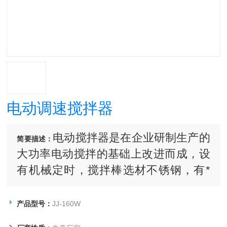
电动调速搅拌器
电动搅拌器是在企业研制生产的
简要描述：
大功率电动搅拌的基础上改进而成，设
有机械定时，搅拌棒选材不锈钢，有*
的抗腐蚀性能，操作简便，运转平衡，
无级调速，小而强有力的马达能在较广
产品型号：
JJ-160W
的速度范围内对高粘度的液体溶液进行