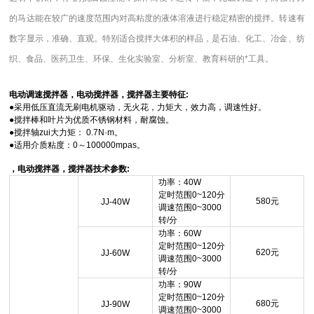
的马达能在较广的速度范围内对高粘度的液体溶液进行稳定精密的搅拌。转速有
数字显示，准确、直观。特别适合搅拌大体积的样品，是石油、化工、冶金、纺
织、食品、医药卫生、环保、生化实验室、分析室、教育科研的*工具。
电动调速搅拌器，电动搅拌器，搅拌器主要特征:
●
采用低压直流无刷电机驱动，无火花，力矩大，效力高，调速性好。
●
搅拌棒和叶片为优质不锈钢材料，耐腐蚀。
●
搅拌轴zui大力矩： 0.7N·m。
●
适用介质粘度：0～100000mpas。
，电动搅拌器，搅拌器技术参数:
功率：40W
定时范围0~120分
580
元
JJ-40W
调速范围0~3000
转/分
功率：60W
定时范围0~120分
620
元
JJ-60W
调速范围0~3000
转/分
功率：90W
定时范围0~120分
680
元
JJ-90W
调速范围0~3000