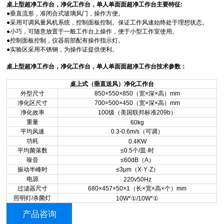
桌上型超净工作台，净化工作台，单人单面面超净工作台主要特征:
●
垂直流形，准闭合式玻璃风门，操作方便。
●采用可调风量风机系统，控制面板控制。保证工作风速始终处于理想状态。
●小巧，可随意放置于一般工作台上操作，便于小型工作室使用。
●控制面板控制，仪器前部配有操作指示灯。
●实验区采用不锈钢，为操作证提供便利。
桌上型超净工作台，净化工作台，单人单面面超净工作台技术参数：
桌上式（垂直送风）净化工作台
外型尺寸
850×550×850
（宽×深×高）mm
净化区尺寸
700×500×450
（宽×深×高）mm
净化效率
100
级（美国联邦标准209b）
重量
60kg
平均风速
0.3-0.6m/s
（可调）
功耗
0.4KW
平均菌落数
≤0.5
个/皿·时
噪音
≤60dB
（A）
振动半峰时
≤3μm
（X·Y·Z）
电源
220v50Hz
过滤器尺寸
680×457×50×1
（长×宽×高×个）mm
照明灯/杀菌灯
10W*①/10W*①
产品咨询