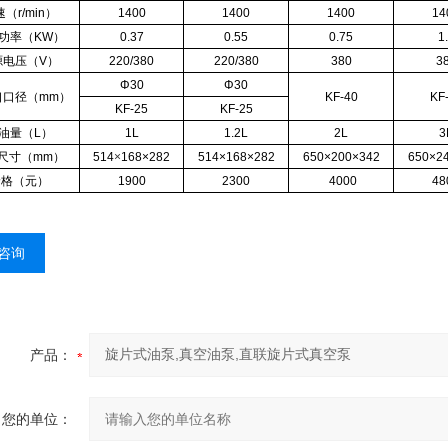
（r/min）
1400
1400
1400
14
功率（KW）
0.37
0.55
0.75
1
源电压（V）
220/380
220/380
380
3
Φ30
Φ30
口口径（mm）
KF-40
KF
KF-25
KF-25
油量（L）
1L
1.2L
2L
3
尺寸（mm）
514
×
168×282
514×168×282
650×200×342
650×2
价格（元）
1900
2300
4000
48
咨询
产品：
您的单位：