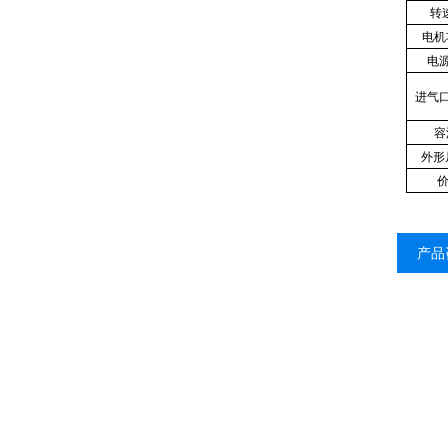
转速
电机
电
进气
容
外形
产品