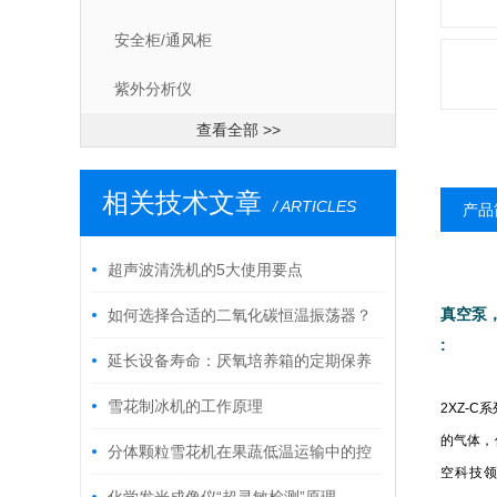
安全柜/通风柜
紫外分析仪
查看全部 >>
相关技术文章
/ ARTICLES
产品
超声波清洗机的5大使用要点
真空泵
如何选择合适的二氧化碳恒温振荡器？
:
延长设备寿命：厌氧培养箱的定期保养
技巧与常见误区警示
雪花制冰机的工作原理
2XZ-C
系
的气体，
分体颗粒雪花机在果蔬低温运输中的控
空科技领
温作用