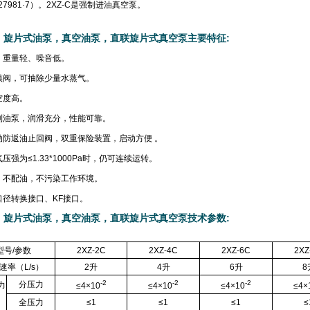
227981·7）。2XZ-C是强制进油真空泵。
，旋片式油泵，真空油泵，直联旋片式真空泵主要特征
:
、重量轻、噪音低。
镇阀，可抽除少量水蒸气。
空度高。
制油泵，润滑充分，性能可靠。
动防返油止回阀，双重保险装置，启动方便 。
压强为≤1.33*1000Pa时，仍可连续运转。
，不配油，不污染工作环境。
口径转换接口、KF接口。
，旋片式油泵，真空油泵，直联旋片式真空泵技术参数
:
型号/参数
2XZ-2C
2XZ-4C
2XZ-6C
2XZ
速率（L/s）
2
升
4
升
6
升
8
-2
-2
-2
分压力
力
≤4×10
≤4×10
≤4×10
≤4×
）
全压力
≤1
≤1
≤1
≤