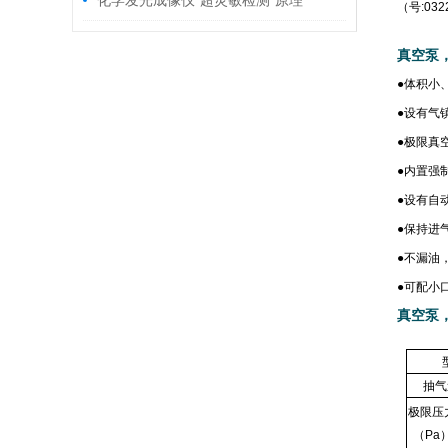
化学发光成像仪“超灵敏检测”原理
（号:03
真空泵
●
体积小
●
设有气
●
极限真
●
内置强
●
设有自
●
保持进气
●
不漏油
●
可配小
真空泵
抽气
极限压
（Pa