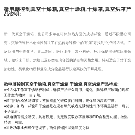
微电脑控制真空干燥箱,真空干燥箱,干燥箱,真空烘箱产
品说明:
新一代真空干燥箱，集公司多年在箱体加热方面的成功试验，通过不段潜心研
究，突破传统技术创造性解决了在热传导过程中的“瓶颈”寻找到*的传导方式。广
泛应用与生物化学、化工制药、医疗卫生、农业科研、环境保护等研究应用领
域，做粉末干燥、烘焙以及各类玻璃容器的消毒和灭菌之用。特别适合于对干燥
热敏性、易氧化物质和复杂成分物品进行快速高效的干燥处理。
微电脑控制真空干燥箱,真空干燥箱,干燥箱,真空烘箱产品特点:
●
长方体工作室不锈钢板制成，确保产品经久耐用。钢化、防弹双层玻璃门观察
工作室内物体一目了然。
●
箱门闭合松紧能调节，整体成型的硅橡胶门封圈，确保箱内高真空度。
●
储存、加热、试验和干燥都是在没有氧气或者充满惰性气体环境里进行，所以
不会氧化。
●
微电脑智能控温仪，具有设定，测定温度双数字显示和PID自整定功能，控温
精确，可靠。
●
加热功率比例可任意调节，确保低端控温无温度之弊。