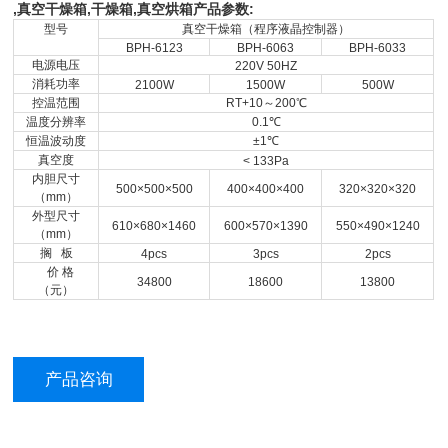
,真空干燥箱,干燥箱,真空烘箱产品参数:
型号
真空干燥箱（程序液晶控制器）
BPH-6123
BPH-6063
BPH-6033
电源电压
220V 50HZ
消耗功率
2100W
1500W
500W
控温范围
RT+10
～200℃
温度分辨率
0.1℃
恒温波动度
±1℃
真空度
< 133Pa
内胆尺寸
500×500×500
400×400×400
320×320×320
（mm）
外型尺寸
610×680×1460
600×570×1390
550×490×1240
（mm）
搁
板
4pcs
3pcs
2pcs
价 格
34800
18600
13800
（元）
产品咨询