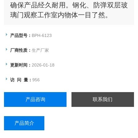
确保产品经久耐用。钢化、防弹双层玻
璃门观察工作室内物体一目了然。
●箱门闭合松紧能调节，整体成型的硅
橡胶门封圈，确保箱内高真空度。
产品型号：
BPH-6123
●储存、加热、试验和干燥都是在没有
厂商性质：
生产厂家
氧气或者充满惰性气体环境里进行，所
以不会氧化。
更新时间：
2026-01-18
●微电脑智能控温仪，具有设定，测定
访 问 量：
956
温度双数字显示和PID自整定功能，控
温精确，可靠。
产品咨询
联系我们
●加热功率比例可任意调节，确保低端
控温无温度之弊。
产品简介