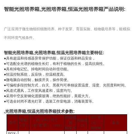
智能光照培养箱,光照培养箱,恒温光照培养箱产品说明:
广泛应用于微生物组织细胞培养、种子发芽、育苗实验、植物载培养等，能模拟
不同环境气候条件。
智能光照培养箱,光照培养箱,恒温光照培养箱主要特征:
●
具有超温和传感器异常保护功能，保证仪器和样品安全 。
●
可选配全光谱的植物生长灯，有利于植物的生长，提高抗病性。
●具有掉电记忆、掉电时间自动补偿功能。
●
恒温控制系统，反应快，控温精度高。
●微电脑自动控制，触摸开关，操作简便。
●
可编程多段控制方式，白天、黑夜均可单独设置温度、湿度、光照度和时间。
●风道式通风，工作室风速柔和，温度均匀。
●
采用中空反射钢化渡膜玻璃，绝热性能好，美观大方。
●可选全封闭不透光灯罩，选装工作室电源，消毒装置等。
,光照培养箱,恒温光照培养箱技术参数:
控温范
出厂价
容积
内（外）尺寸
光照度
型号
围
（元）二
备注
（升）
（长
*
宽
*
高）
（mm）
LX
精度
℃
段控制
PGX-