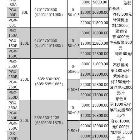
3000
9800.00
选配
80A
件价格：
475*475*350
PGX-
0-
80L
12000
10800.00
多段
:500
元
（625*545*1085）
80B
50±0.5
计算机控
PGX-
22000
11800.00
80C
制
:1800
元
PGX-
远程报
3000
10800.00
150A
警
:4000
元
475*475*650
PGX-
0-
声光报警
:800
150L
12000
11800.00
（625*545*1385）
150B
50±0.5
元
P
GX-
22000
12800.00
网架
:60
元
/
150C
个
PGX-
3000
11800.00
不锈钢搁
250A
0-
架
:180
元
/
个
50±0.5
PGX-
12000
13800.00
紫外消毒
250B
535*530*920
250L
灯
:150
元
/
个
PGX-
（685*595*1665）
22000
15800.00
250C
液晶显示
:800
0-50±1
PGX-
元
/
个
30000
17800.00
250D
彩色显
PGX-
示
:1800
元
/
个
3000
15800.00
350A
0-
唤气功能
:500
50±0.5
PGX-
12000
16800.00
元
/
个
535*530*1135
350B
350L
容积
:10000
（685*595*1875）
PGX-
22000
18980.00
元
/1000
升
350C
0-50±1
加湿器：
500
GX-
30000
21800.00
元
/
个
350D