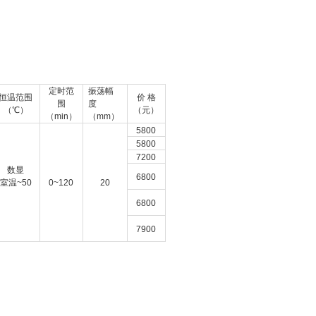
定时范
振荡幅
恒温范围
价 格
围
度
（℃）
（
元）
（min）
（mm）
5800
5800
7200
数显
6800
室温~50
0~120
20
6800
7900