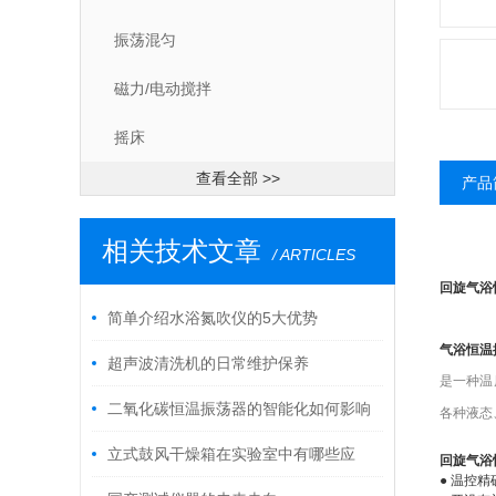
振荡混匀
磁力/电动搅拌
摇床
查看全部 >>
产品
相关技术文章
/ ARTICLES
回旋气浴
简单介绍水浴氮吹仪的5大优势
气浴恒温
超声波清洗机的日常维护保养
是一种温
二氧化碳恒温振荡器的智能化如何影响
各种液态
实验操作
立式鼓风干燥箱在实验室中有哪些应
回旋气浴
●
温控精