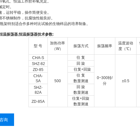
补氧孔、恒温工作腔补氧充足。
械定时。
速，运转平稳，操作简便安全。
用不锈钢制作，抗腐蚀性能良好。
试瓶架特别适合作多种对比试验的生物样品的培养制备。
恒温振荡器,恒温振荡器技术参数:
加热功率
温度波动
型 号
振荡方式
振荡频率
（W）
度（℃）
往 复
CHA-S
回 旋
SHZ-82
往复+回旋
ZD-85
往 复
CHA-
0~300
转/
SA
500
数显测速
±0.5
分
回 旋
SHZ-
82A
数显测速
往复+回旋
ZD-85A
数显测速
咨询