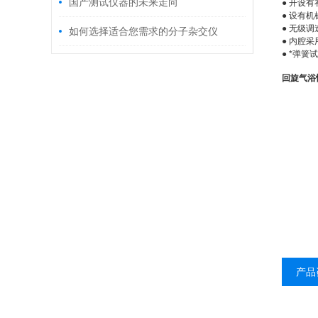
用？
国产测试仪器的未来走向
●
开设有
●
设有机
●
无级调
如何选择适合您需求的分子杂交仪
●
内腔采
●
*弹簧
回旋气浴
产品