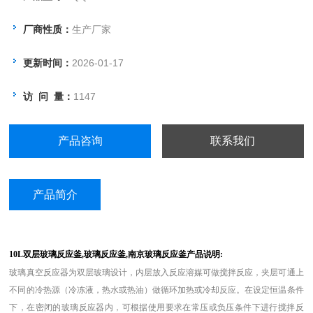
厂商性质：
生产厂家
更新时间：
2026-01-17
访 问 量：
1147
产品咨询
联系我们
产品简介
10L双层玻璃反应釜,玻璃反应釜,南京玻璃反应釜产品说明:
玻璃真空反应器为双层玻璃设计，内层放入反应溶媒可做搅拌反应，夹层可通上
不同的冷热源（冷冻液，热水或热油）做循环加热或冷却反应。在设定恒温条件
下，在密闭的玻璃反应器内，可根据使用要求在常压或负压条件下进行搅拌反