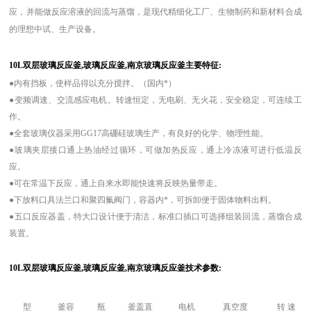
应，并能做反应溶液的回流与蒸馏，是现代精细化工厂、生物制药和新材料合成
的理想中试、生产设备。
10L双层玻璃反应釜,玻璃反应釜,南京玻璃反应釜主要特征:
●内有挡板，使样品得以充分搅拌。（国内*）
●变频调速、交流感应电机。转速恒定，无电刷、无火花，安全稳定，可连续工
作。
●全套玻璃仪器采用GG17高硼硅玻璃生产，有良好的化学、物理性能。
●玻璃夹层接口通上热油经过循环，可做加热反应，通上冷冻液可进行低温反
应。
●可在常温下反应，通上自来水即能快速将反映热量带走。
●下放料口具法兰口和聚四氟阀门，容器内*，可拆卸便于固体物料出料。
●五口反应器盖，特大口设计便于清洁，标准口插口可选择组装回流，蒸馏合成
装置。
10L双层玻璃反应釜,玻璃反应釜,南京玻璃反应釜技术参数:
型
釜容
瓶
釜盖直
电机
真空度
转 速