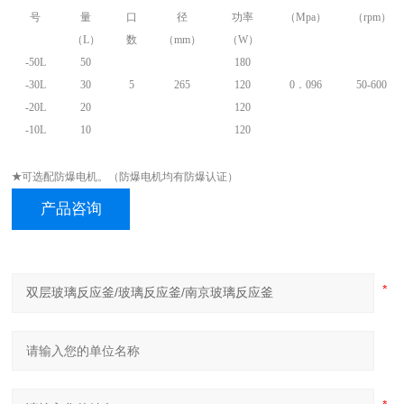
号
量
口
径
功率
（Mpa）
（rpm）
（L）
数
（mm）
（W）
-50L
50
180
-30L
30
5
265
120
0．096
50-600
-20L
20
120
-10L
10
120
★
可选配防爆电机。（防爆电机均有防爆认证）
产品咨询