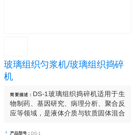
玻璃组织匀浆机/玻璃组织捣碎
机
DS-1玻璃组织捣碎机适用于生
简要描述：
物制药、基因研究、病理分析、聚合反
应等领域，是液体介质与软质固体混合
捣碎的实验设备。为各医疗单位、生物
研究、卫生防疫、化妆用品、食品加
产品型号：
DS-1