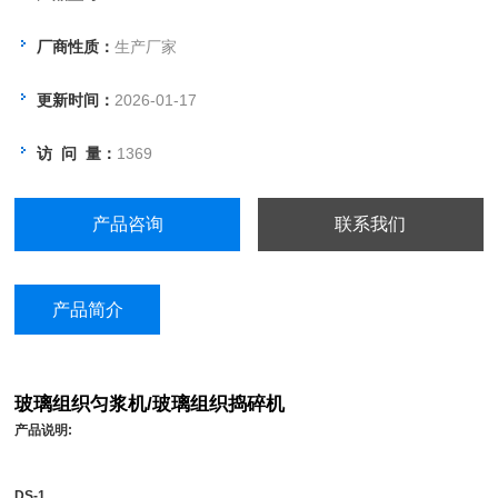
工、各大专院校等的科学研究、产品开
厂商性质：
生产厂家
发、品质控制和生产过程应用的理想设
备。
更新时间：
2026-01-17
QIQIAN(启前)DS-1组织捣碎机是目前
访 问 量：
1369
市场上质量Z稳定的产品,年达七千多
台。客户在选购产品时请认
产品咨询
联系我们
准“QIQIAN(启前)"商标。
产品简介
玻璃组织匀浆机/玻璃组织捣碎机
产品说明:
DS-1