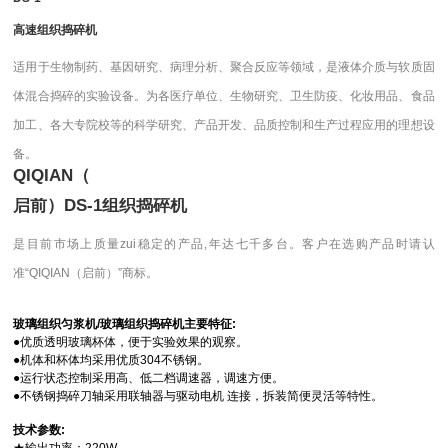
高速组织捣碎机
适用于生物制药、基因研究、病理分析、聚合反应等领域，是液体介质与软质固
体混合捣碎的实验设备。为各医疗单位、生物研究、卫生防疫、化妆用品、食品
加工、各大专院校等的科学研究、产品开发、品质控制和生产过程应用的理想设
备。
QIQIAN（
启前）DS-1组织捣碎机
是目前市场上质量zui稳定的产品,年达七千多台。客户在选购产品时请认
准“QIQIAN（启前）”商标。
玻璃组织匀浆机/玻璃组织捣碎机
主要特征:
●
优质透明玻璃杯体，便于实验效果的观察。
●机体和杯体均采用优质304不锈钢。
●运行状态控制采用高、低二档调速器，调速方便。
●不锈钢捣碎刀轴采用联轴器与驱动电机 连接，拆装简便灵活等特性。
技术参数: