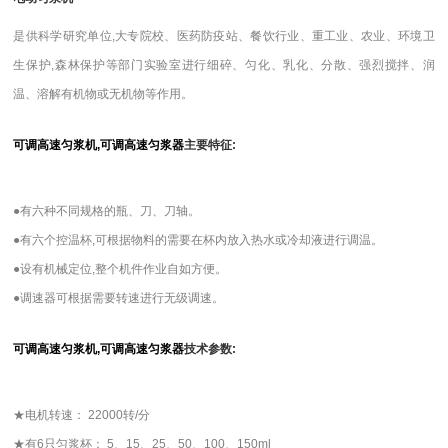
是供科学研究单位,大专院校、医药防疫站、餐饮行业、重工业、农业、环境卫
生保护,森林保护等部门实验室进行细碎、匀化、乳化、分散、强烈搅拌、润
温、溶解有机物或无机物等作用。
可调高速匀浆机,可调高速匀浆器
主要特征:
●
有六种不同规格的瓶、刀、刀轴。
●有六个控温杯,可根据物料的需要在杯内放入热水或冷却液进行调温。
●设有机械定位,整个机件作业自如方便。
●调速器可根据需要转速进行无级调速。
可调高速匀浆机,可调高速匀浆器
技术参数:
★
电机转速： 22000转/分
★有6只匀浆杯： 5、15、25、50、100、150ml