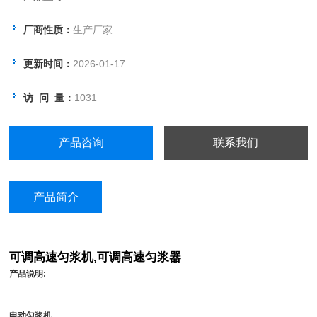
验室进行细碎、匀化、乳化、分散、强
厂商性质：
生产厂家
烈搅拌、润温、溶解有机物或无机物等
作用。
更新时间：
2026-01-17
访 问 量：
1031
产品咨询
联系我们
产品简介
可调高速匀浆机,可调高速匀浆器
产品说明:
电动匀浆机