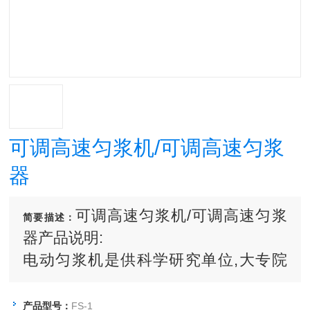
可调高速匀浆机/可调高速匀浆
器
可调高速匀浆机/可调高速匀浆
简要描述：
器产品说明:
电动匀浆机是供科学研究单位,大专院
校、医药防疫站、餐饮行业、重工业、
农业、环境卫生保护,森林保护等部门实
产品型号：
FS-1