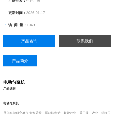
厂商性质：
生产厂家
烈搅拌、润温、溶解有机物或无机物等
作用。
更新时间：
2026-01-17
访 问 量：
1049
产品咨询
联系我们
产品简介
电动匀浆机
产品说明:
电动匀浆机
是供科学研究单位,大专院校、医药防疫站、餐饮行业、重工业、农业、环境卫