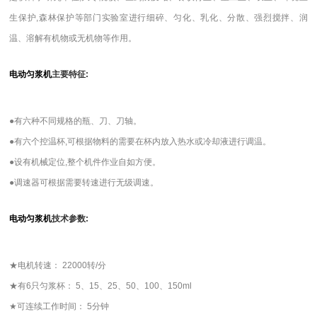
生保护,森林保护等部门实验室进行细碎、匀化、乳化、分散、强烈搅拌、润
温、溶解有机物或无机物等作用。
电动匀浆机
主要特征:
●
有六种不同规格的瓶、刀、刀轴。
●有六个控温杯,可根据物料的需要在杯内放入热水或冷却液进行调温。
●设有机械定位,整个机件作业自如方便。
●调速器可根据需要转速进行无级调速。
电动匀浆机
技术参数:
★
电机转速： 22000转/分
★有6只匀浆杯： 5、15、25、50、100、150ml
★可连续工作时间： 5分钟