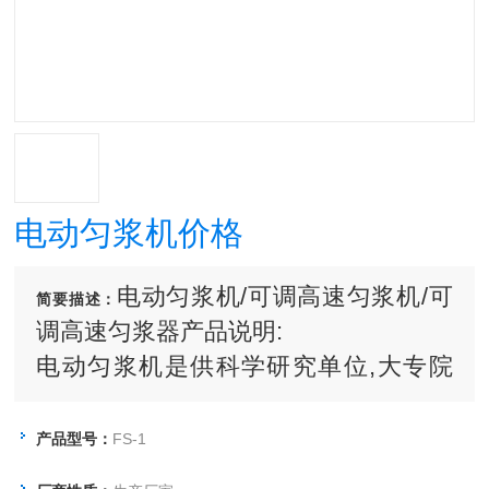
电动匀浆机价格
电动匀浆机/可调高速匀浆机/可
简要描述：
调高速匀浆器产品说明:
电动匀浆机是供科学研究单位,大专院
校、医药防疫站、餐饮行业、重工业、
农业、环境卫生保护,森林保护等部门实
产品型号：
FS-1
验室进行细碎、匀化、乳化、分散、强