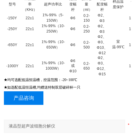
样品温
价
型号
率
超声功率比
变幅
量
配变幅
度保护
（
（KHz）
杆
（ml）
杆
1%-99%
（5-
Φ2
、
0.2-
-150Y
22±1
Φ6
12
150W）
150
Φ3
1%-99%
（10-
Φ2
、
0.2-
-250Y
22±1
Φ6
14
250W）
250
Φ3
Φ2
、
室
1%-99%
（10-
Φ3、
0.2-
-650Y
22±1
Φ6
16
温-99℃
650W）
500
Φ10、
Φ12
Φ2
、
Φ6
1%-99%
（10-
Φ3、
0.2-
或
-1000Y
22±1
19
1000W）
650
Φ12、
Φ10
Φ15
★
均可选配低温恒温槽，控温范围：-20~100℃
★
如选配低温恒温槽,均赠送特制双层破碎杯一只
产品咨询