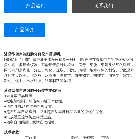
产品咨询
联系我们
产品简介
液晶型超声波细胞分解仪
产品说明:
QIQIAN（启前）
超声波细胞粉碎机是一种利用超声波在液体中产生空化效应的
多功能、多用途仪器。它能用于多种动植物、病毒、细胞、细菌及组织的破碎，
同时可用来乳化、分立、匀化、提取、消泡、清晰、纳米材料的制备、分散及加
速化学反应等。仪器被广泛应用于生物学、微生物学、物理学、动物学、农学、
制药、化工、污水处理、纳米材料等领域。
液晶型超声波细胞分解仪主要特征:
●
大屏幕液晶显示。
●
微电脑控制，可储存50组工作数据。
●
超声时间,超声功率均可设置。
●
超声功率自动检测，防止超声功率随样品温度的变化而变化。
●
集成温度控制防止样品过热。
●
频率自动跟踪，故障自动报警。
技术参数:
工作频
随机
破碎容
可选