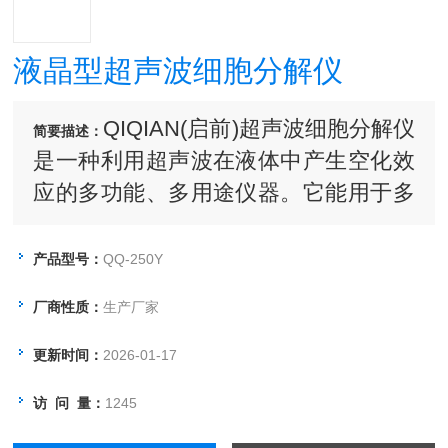
液晶型超声波细胞分解仪
QIQIAN(启前)超声波细胞分解仪
简要描述：
是一种利用超声波在液体中产生空化效
应的多功能、多用途仪器。它能用于多
种动植物、病毒、细胞、细菌及组织的
破碎，同时可用来乳化、分立、匀化、
产品型号：
QQ-250Y
提取、消泡、清晰、纳米材料的制备、
厂商性质：
生产厂家
分散及加速化学反应等。
更新时间：
2026-01-17
访 问 量：
1245