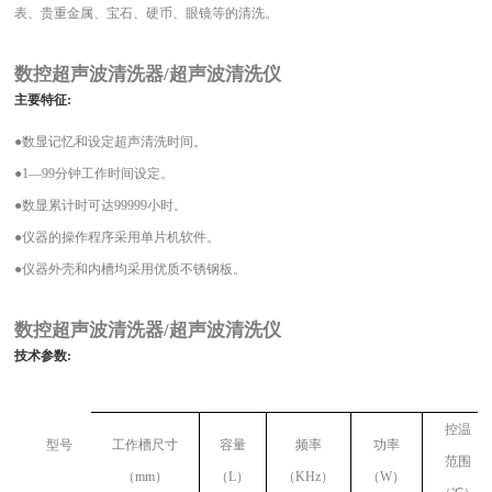
表、贵重金属、宝石、硬币、眼镜等的清洗。
数控超声波清洗器/超声波清洗仪
主要特征
:
●
数显记忆和设定超声清洗时间。
●1—99
分钟工作时间设定。
●
数显累计时可达
99999
小时。
●
仪器的操作程序采用单片机软件。
●
仪器外壳和内槽均采用优质不锈钢板。
数控超声波清洗器/超声波清洗仪
技术参数
:
控温
型号
工作槽尺寸
容量
频率
功率
范围
（
mm
）
（L）
（KHz）
（W）