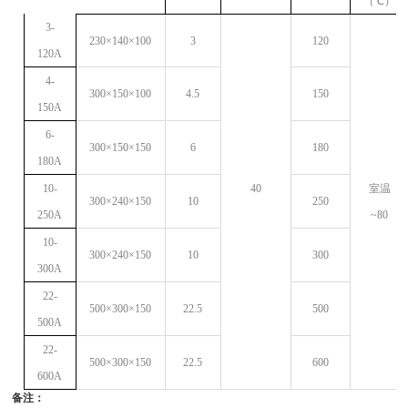
（℃）
3-
230×140×100
3
120
120A
4-
300×150×100
4.5
150
150A
6-
300×150×150
6
180
180A
10-
40
室温
300×240×150
10
250
250A
~80
10-
300×240×150
10
300
300A
22-
500×300×150
22.5
500
500A
22-
500×300×150
22.5
600
600A
备注：