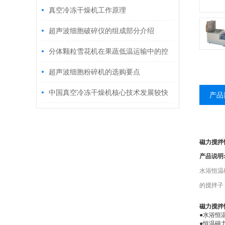
干燥的表面积非常大
真空冷冻干燥机工作原理
超声波细胞破碎仪的组成部分介绍
分体颗粒雪花机在果蔬低温运输中的控
温作用
超声波细胞粉碎机的选购要点
中国真空冷冻干燥机核心技术发展较快
产品
磁力搅拌
产品说明
水浴恒温
的搅拌子
磁力搅拌
●
水浴恒
●
恒温磁