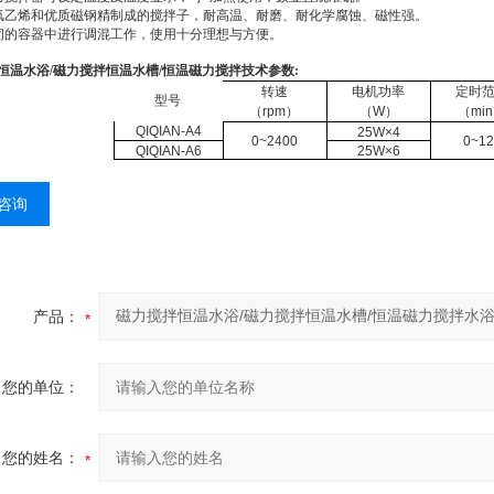
氟乙烯和优质磁钢精制成的搅拌子，耐高温、耐磨、耐化学腐蚀、磁性强。
闭的容器中进行调混工作，使用十分理想与方便。
恒温水浴/磁力搅拌恒温水槽/恒温磁力搅拌
技术参数:
转速
电机功率
定时
型号
（rpm）
（W）
（mi
QIQIAN-A4
25W×4
0~2400
0~12
QIQIAN-A6
25W×6
咨询
产品：
您的单位：
您的姓名：