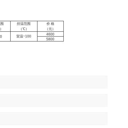
范围
控温范围
价 格
n）
（℃）
（
元）
4600
室温~100
0
5800