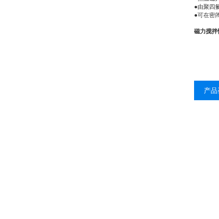
●
由聚四
●
可在密
磁力搅拌
产品