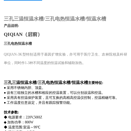
三孔三温恒温水槽/三孔电热恒温水槽/恒温水槽
产品说明:
QIQIAN（启前）
三孔电热恒温水槽
QIQIAN-3K
型特别适用于基因扩增实验，亦可用于医疗卫生、农林院校及科研
单位，同时作1-3种不同温度的恒温试验和辅助加热。
三孔三温恒温水槽/三孔电热恒温水槽/恒温水槽
主要特征:
●
采用不锈钢内胆、顶盖。
● 设有三组独立的水槽和相应的控温装置，可以分别设温和控温。
● 采用具有控温保护装置，且可互换的高精高控温仪控制，控温精确可靠。
● 工作温度任意设定，并且有跟踪报警功能。
技术参数:
◆
电源要求：220V,50HZ
◆ 加热功率：800W
◆
温度范围:室温～99℃