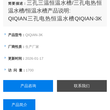
三孔三温恒温水槽/三孔电热恒
简要描述：
温水槽/恒温水槽产品说明:
QIQIAN三孔电热恒温水槽QIQIAN-3K
型特别适用于基因扩增实验，亦可用于
医疗卫生、农林院校及科研单位，同时
产品型号：
QIQIAN-3K
作1-3种不同温度的恒温试验和辅助加
厂商性质：
生产厂家
热。
更新时间：
2026-01-17
访 问 量：
1700
产品咨询
联系我们
产品简介