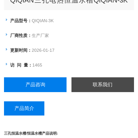
QIQIAN三孔电热恒温水槽QIQIAN-3K
型特别适用于基因扩增实验，亦可用于
医疗卫生、农林院校及科研单位，同时
产品型号：
QIQIAN-3K
作1-3种不同温度的恒温试验和辅助加
厂商性质：
生产厂家
热。
更新时间：
2026-01-17
访 问 量：
1465
产品咨询
联系我们
产品简介
三孔恒温水槽/恒温水槽产品说明: