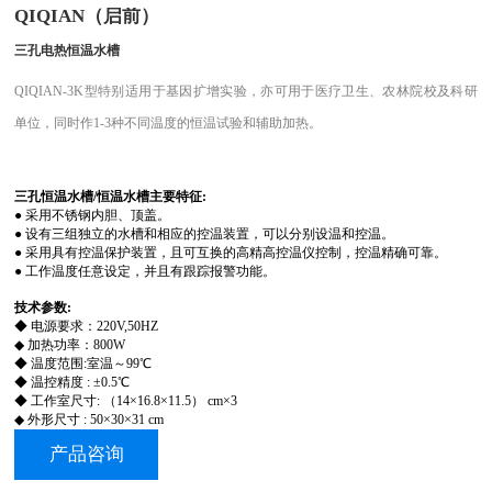
QIQIAN（启前）
三孔电热恒温水槽
QIQIAN-3K
型特别适用于基因扩增实验，亦可用于医疗卫生、农林院校及科研
单位，同时作1-3种不同温度的恒温试验和辅助加热。
三孔恒温水槽/恒温水槽主要特征:
●
采用不锈钢内胆、顶盖。
● 设有三组独立的水槽和相应的控温装置，可以分别设温和控温。
● 采用具有控温保护装置，且可互换的高精高控温仪控制，控温精确可靠。
● 工作温度任意设定，并且有跟踪报警功能。
技术参数:
◆
电源要求：220V,50HZ
◆ 加热功率：800W
◆
温度范围:室温～99℃
◆
温控精度 : ±0.5℃
◆ 工作室尺寸: （14×16.8×11.5） cm×3
◆ 外形尺寸 : 50×30×31 cm
产品咨询