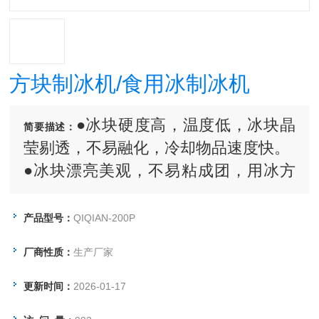
方块制冰机/食用冰制冰机
●冰块硬度高，温度低，冰块晶
简要描述：
莹剔透，不易融化，冷却物品速度快。
●冰块漂亮美观，不易粘成团，用冰方
便。
●微电脑控制，进水、排水、制冰全自
产品型号：
QIQIAN-200P
动化，无需专人操作，使用安全，性能
厂商性质：
生产厂家
可靠。
●科学的镍铜蒸发器，既能保证十足的
更新时间：
2026-01-17
产量，又能提高冰块质量。