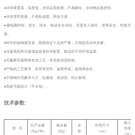
●
冰块硬度高，温度低，冰块晶莹剔透，不易融化，冷却物品速度快
。
●
冰块漂亮美观，不易粘成团，用冰方便
。
●
微电脑控制，进水、排水、制冰全自动化，无需专人操作，使用安全，性能可
靠
。
●
科学的镍铜蒸发器，既能保证十足的产量，又能提高冰块质量
。
●
冷凝系统和冷凝感温装置科学配置，能适应不同环境温度
。
●
无氟聚安脂整体发泡工艺，有高效保温性能
。
●
严格的工艺要求，世界零部件，故障率低，使用寿命长
。
●
不锈钢外壳豪华大方，抗腐蚀，易清洗，经久耐用
。
●
高效节能设计（节水电）。
技术参数:
输入
日产冰量
储冰量
冰
外型尺寸
型
号
功率
（
Kg/24h
）
（Kg）
形
（cm）
（
W
）