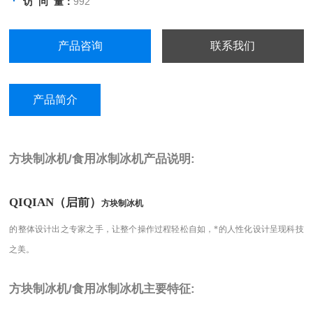
访 问 量：
992
●冷凝系统和冷凝感温装置科学配置，
能适应不同环境温度。
产品咨询
联系我们
●无氟聚安脂整体发泡工艺，有高效保
温性能。
产品简介
方块制冰机/食用冰制冰机
产品说明:
QIQIAN（启前）
方块制冰机
的整体设计出之专家之手，让整个操作过程轻松自如，*的人性化设计呈现科技
之美。
方块制冰机/食用冰制冰机
主要特征: