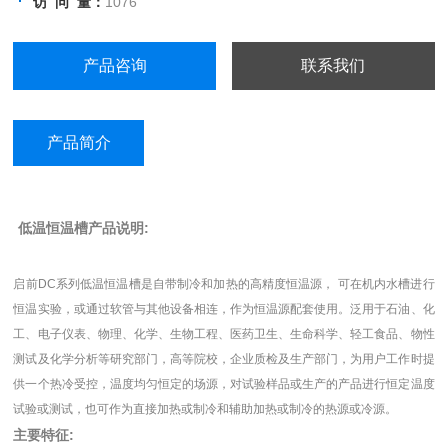
访 问 量：
1076
立第二恒温场。
产品咨询
联系我们
产品简介
低温恒温槽产品说明
:
启前
DC
系列
低温恒温槽
是自带制冷和加热的高精度恒温源，
可在机内水槽进行
恒温实验，或通过软管与其他设备相连，作为恒温源配套使用。泛用于石油、化
工、电子仪表、物理、化学、生物工程、医药卫生、生命科学、轻工食品、物性
测试及化学分析等研究部门，高等院校，企业质检及生产部门，为用户工作时提
供一个热冷受控，温度均匀恒定的场源，对试验样品或生产的产品进行恒定温度
试验或测试，也可作为直接加热或制冷和辅助加热或制冷的热源或冷源。
主要特征
: