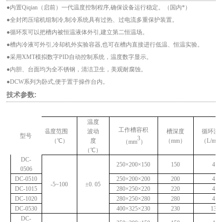
●内置Qiqian（启前）
一代温度控制程序,确保设备运行稳定。（国内*）
●全封闭压缩机组制冷,制冷系统具有过热、过电流多重保护装置。
●循环泵可以把槽内被恒温液体外引,建立第二恒温场。
●槽内冷液可外引,冷却机外实验容器,也可在槽内直接进行低温、恒温实验。
●采用XMT模拟数字PID自动控制系统，温度数字显示。
●内胆、台面均为全不锈钢，清洁卫生，美观耐腐蚀。
●DCW系列为卧式,便于置于操作台内。
技术参数
:
温度
工作槽容积
温度范围
波动
槽深度
循环流
型号
3
（℃）
度
（mm）
（L/mi
（mm
）
（℃）
DC-
250×200×150
150
4
0506
DC-0510
250×200×200
200
4
-5~100
±0. 05
DC-1015
280×250×220
220
4
DC-1020
280×250×280
280
4
DC-0530
400×325×230
230
13
DC-