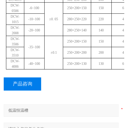
DCW-
-6~100
250×200×150
150
6
0506
DCW-
-10~100
±0. 05
280×250×220
220
4
1015
DCW-
-20~100
280×250×140
140
4
2008
DCW-
250×200×150
150
4
3506
-35~100
DCW-
±0.1
250×200×200
200
4
3510
DCW-
-40~100
250×200×130
130
6
4006
产品咨询